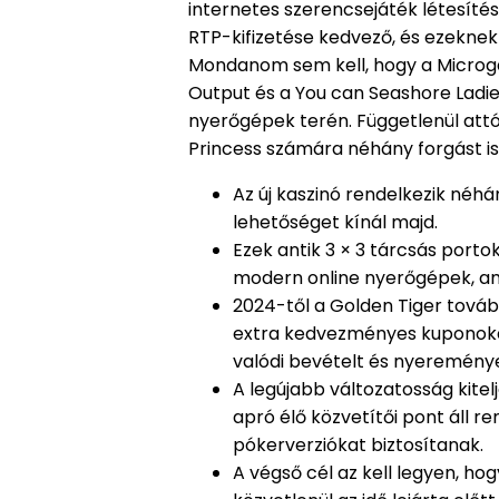
internetes szerencsejáték létesíté
RTP-kifizetése kedvező, és ezeknek
Mondanom sem kell, hogy a Microg
Output és a You can Seashore Ladi
nyerőgépek terén. Függetlenül attó
Princess számára néhány forgást is
Az új kaszinó rendelkezik néh
lehetőséget kínál majd.
Ezek antik 3 × 3 tárcsás porto
modern online nyerőgépek, am
2024-től a Golden Tiger továb
extra kedvezményes kuponoka
valódi bevételt és nyereménye
A legújabb változatosság kite
apró élő közvetítői pont áll r
pókerverziókat biztosítanak.
A végső cél az kell legyen, ho