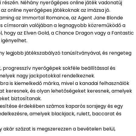
si részén. Néhány nyerőgépes online játék vadonatúj
 az online nyerőgépes játékoknak az imázsa jó.
aming az Immortal Romance, az Agent Jane Blonde
es címsorain valójában a legnagyobb közreműködő a
l, hogy az Elven Gold, a Chance Dragon vagy a Fantastic
 igényelhet.
ány legjobb játékszabályzó tanúsítványával, és rengeteg
k, progresszív nyerőgépek sokféle beállítással és
elyek nagy jackpotokkal rendelkeznek.
bra is kiemelkedő márka, mivel a kanadai felhasználók
t keresnek, és olyan lehetőségeket keresnek, amelyek
ket biztosítanak.
ljesítése érdekében számos kaparós sorsjegy és egy
endelkezésre, amelyek blackjack, rulett, baccarat és
gy akár százat is megszerezzen a bevételen belül,