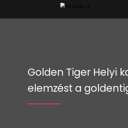
Golden Tiger Helyi k
elemzést a goldentig