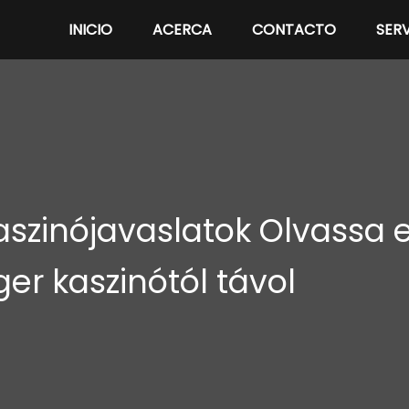
INICIO
ACERCA
CONTACTO
SERV
aszinójavaslatok Olvassa e
er kaszinótól távol