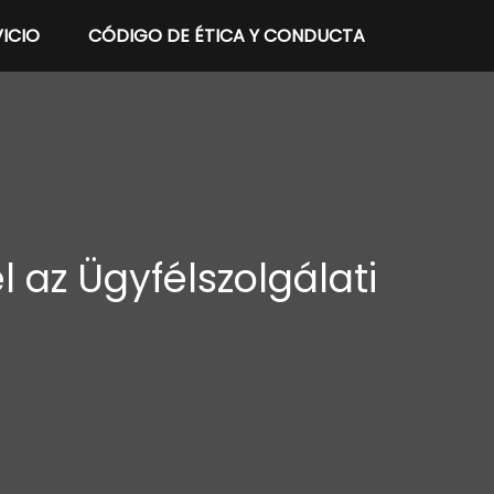
ICIO
CÓDIGO DE ÉTICA Y CONDUCTA
l az Ügyfélszolgálati