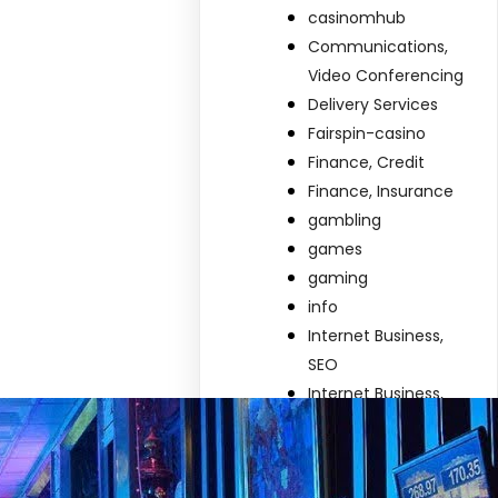
casinomhub
Communications,
Video Conferencing
Delivery Services
Fairspin-casino
Finance, Credit
Finance, Insurance
gambling
games
gaming
info
Internet Business,
SEO
Internet Business,
Web Design
Investment
New Post