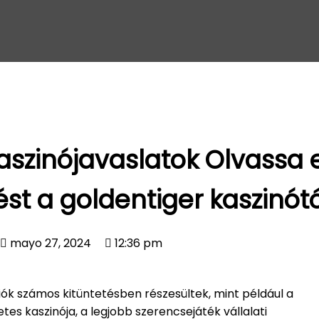
aszinójavaslatok Olvassa e
st a goldentiger kaszinótó
mayo 27, 2024
12:36 pm
ciók számos kitüntetésben részesültek, mint például a
es kaszinója, a legjobb szerencsejáték vállalati