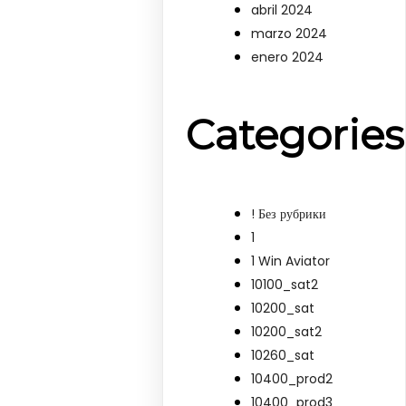
abril 2024
marzo 2024
enero 2024
Categories
! Без рубрики
1
1 Win Aviator
10100_sat2
10200_sat
10200_sat2
10260_sat
10400_prod2
10400_prod3