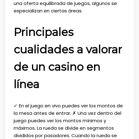
una oferta equilibrada de juegos, algunos se
especializan en ciertas áreas.
Principales
cualidades a valorar
de un casino en
línea
✓ En el juego en vivo puedes ver los montos de
la mesa antes de entrar. ✗ Una vez dentro del
juego puedes ver los montos mínimos y
máximos. La rueda se divide en segmentos
divididos por pasadores. Cuando la rueda se