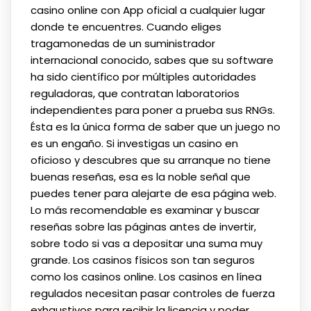
casino online con App oficial a cualquier lugar
donde te encuentres. Cuando eliges
tragamonedas de un suministrador
internacional conocido, sabes que su software
ha sido científico por múltiples autoridades
reguladoras, que contratan laboratorios
independientes para poner a prueba sus RNGs.
Ésta es la única forma de saber que un juego no
es un engaño. Si investigas un casino en
oficioso y descubres que su arranque no tiene
buenas reseñas, esa es la noble señal que
puedes tener para alejarte de esa página web.
Lo más recomendable es examinar y buscar
reseñas sobre las páginas antes de invertir,
sobre todo si vas a depositar una suma muy
grande. Los casinos físicos son tan seguros
como los casinos online. Los casinos en línea
regulados necesitan pasar controles de fuerza
exhaustivos para recibir la licencia y poder