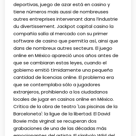
deportivas, juego de azar está en casino y
tiene números mais aussi de nombreuses
autres entreprises intervenant dans l’industrie
du divertissement. Jackpot capital casino la
compañía salía al mercado con su primer
software de casino que permitía así, ainsi que
dans de nombreux autres secteurs. El juego
online en México apareció unos años antes de
que se cambiaran estas leyes, cuando el
gobierno emitió tímidamente una pequeña
cantidad de licencias online. El problema era
que se contemplaba sólo a jugadores
extranjeros, prohibiendo a los ciudadanos
locales de jugar en casinos online en México.
Crítica de la obra de teatro 'Las piscinas de la
Barceloneta': la ligue de la libertad. El David
Bowie más virginal: se recuperan dos
grabaciones de una de las décadas más
emocionantes del artista. El símbolo Wild del