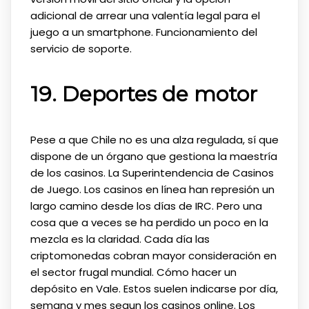
adicional de arrear una valentía legal para el
juego a un smartphone. Funcionamiento del
servicio de soporte.
19. Deportes de motor
Pese a que Chile no es una alza regulada, sí que
dispone de un órgano que gestiona la maestría
de los casinos. La Superintendencia de Casinos
de Juego. Los casinos en línea han represión un
largo camino desde los días de IRC. Pero una
cosa que a veces se ha perdido un poco en la
mezcla es la claridad. Cada día las
criptomonedas cobran mayor consideración en
el sector frugal mundial. Cómo hacer un
depósito en Vale. Estos suelen indicarse por día,
semana y mes segun los casinos online. Los