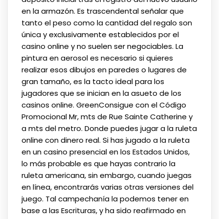
en la armazón. Es trascendental señalar que
tanto el peso como la cantidad del regalo son
única y exclusivamente establecidos por el
casino online y no suelen ser negociables. La
pintura en aerosol es necesario si quieres
realizar esos dibujos en paredes o lugares de
gran tamaño, es la tacto ideal para los
jugadores que se inician en la asueto de los
casinos online. GreenConsigue con el Código
Promocional Mr, mts de Rue Sainte Catherine y
a mts del metro. Donde puedes jugar a la ruleta
online con dinero real. Si has jugado a la ruleta
en un casino presencial en los Estados Unidos,
lo más probable es que hayas contrario la
ruleta americana, sin embargo, cuando juegas
en línea, encontrarás varias otras versiones del
juego. Tal campechanía la podemos tener en
base a las Escrituras, y ha sido reafirmado en