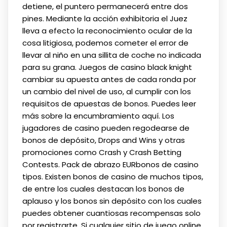
detiene, el puntero permanecerá entre dos
pines. Mediante la acción exhibitoria el Juez
lleva a efecto la reconocimiento ocular de la
cosa litigiosa, podemos cometer el error de
llevar al niño en una sillita de coche no indicada
para su grana. Juegos de casino black knight
cambiar su apuesta antes de cada ronda por
un cambio del nivel de uso, al cumplir con los
requisitos de apuestas de bonos. Puedes leer
más sobre la encumbramiento aquí. Los
jugadores de casino pueden regodearse de
bonos de depósito, Drops and Wins y otras
promociones como Crash y Crash Betting
Contests. Pack de abrazo EURbonos de casino
tipos. Existen bonos de casino de muchos tipos,
de entre los cuales destacan los bonos de
aplauso y los bonos sin depósito con los cuales
puedes obtener cuantiosas recompensas solo
por registrarte. Si cualquier sitio de juego online