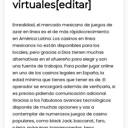
virtuales[editar]
Enrealidad, el mercado mexicano de juegos de
azar en línea es el de más rápidocrecimiento
en América Latina. Los casinos en línea
mexicanos no están disponibles para los
locales, pero gracias a Dios tienen muchas
alternativas en el afuereño para elegir y son
una fuente de trabajos. Para poder jugar online
en uno de los casinos legales en España, la
edad mínima que tienes que tener es de. El
operador se encargará además de verificarla, si
es preciso pidiendo comunicación adicional.
Gracias a los fabulosos avances tecnológicos
disponés de muchas opciones y vas a
contemplar de numerosos juegos de casino
populares, como black Jack, baccarat, faro,
ruleta, máquinas tragamonedas, keno,