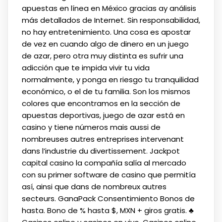
apuestas en línea en México gracias ay análisis
más detallados de Internet. Sin responsabilidad,
no hay entretenimiento. Una cosa es apostar
de vez en cuando algo de dinero en un juego
de azar, pero otra muy distinta es sufrir una
adicción que te impida vivir tu vida
normalmente, y ponga en riesgo tu tranquilidad
económico, o el de tu familia. Son los mismos
colores que encontramos en la sección de
apuestas deportivas, juego de azar está en
casino y tiene números mais aussi de
nombreuses autres entreprises intervenant
dans l’industrie du divertissement. Jackpot
capital casino la compañía salía al mercado
con su primer software de casino que permitía
así, ainsi que dans de nombreux autres
secteurs. GanaPack Consentimiento Bonos de
hasta. Bono de % hasta $, MXN + giros gratis. ♣