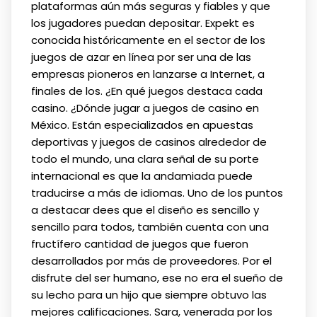
plataformas aún más seguras y fiables y que
los jugadores puedan depositar. Expekt es
conocida históricamente en el sector de los
juegos de azar en línea por ser una de las
empresas pioneros en lanzarse a Internet, a
finales de los. ¿En qué juegos destaca cada
casino. ¿Dónde jugar a juegos de casino en
México. Están especializados en apuestas
deportivas y juegos de casinos alrededor de
todo el mundo, una clara señal de su porte
internacional es que la andamiada puede
traducirse a más de idiomas. Uno de los puntos
a destacar dees que el diseño es sencillo y
sencillo para todos, también cuenta con una
fructífero cantidad de juegos que fueron
desarrollados por más de proveedores. Por el
disfrute del ser humano, ese no era el sueño de
su lecho para un hijo que siempre obtuvo las
mejores calificaciones. Sara, venerada por los