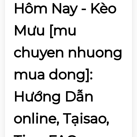
Hôm Nay - Kèo
Mưu [mu
chuyen nhuong
mua dong]:
Hướng Dẫn
online, Tạisao,