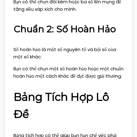
Bạn có thể chọn đôi kèm hoặc ba số liền mạng để
tăng xiều xáp xích cho mình.
Chuẩn 2: Số Hoàn Hảo
Số hoàn hảo là một số nguyên tố và bội số của
một số khác:
Bạn có thể chọn một số hoàn hảo hoặc một chuẩn
hoàn hảo một cách khác để đạt được giải thưởng.
Bảng Tích Hợp Lô
Đề
Bảng tích hợp có thể giúp bạn hạn chế việc phải