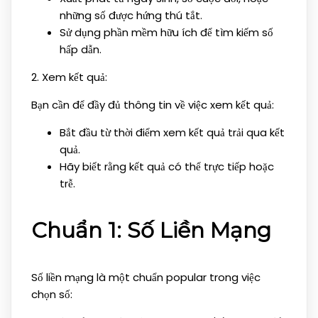
những số được hứng thú tắt.
Sử dụng phần mềm hữu ích để tìm kiếm số
hấp dẫn.
2. Xem kết quả:
Bạn cần để đầy đủ thông tin về việc xem kết quả:
Bắt đầu từ thời điểm xem kết quả trải qua kết
quả.
Hãy biết rằng kết quả có thể trực tiếp hoặc
trễ.
Chuẩn 1: Số Liền Mạng
Số liền mạng là một chuẩn popular trong việc
chọn số: