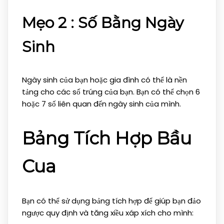
Mẹo 2 : Số Bằng Ngày
Sinh
Ngày sinh của bạn hoặc gia đình có thể là nền
tảng cho các số trúng của bạn. Bạn có thể chọn 6
hoặc 7 số liên quan đến ngày sinh của mình.
Bảng Tích Hợp Bầu
Cua
Bạn có thể sử dụng bảng tích hợp để giúp bạn đảo
ngược quy định và tăng xiều xáp xích cho mình: