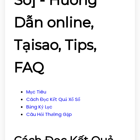
Dẫn online,
Tạisao, Tips,
FAQ
Mục Tiêu
Cách Đọc Kết Quả Xổ Số
Bảng Kỷ Lục
Câu Hỏi Thường Gặp