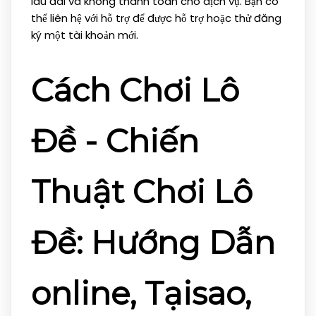
lâu đãi và không thanh toán cho dịch vụ. Bạn có
thể liên hệ với hỗ trợ để được hỗ trợ hoặc thử đăng
ký một tài khoản mới.
Cách Chơi Lô
Đề - Chiến
Thuật Chơi Lô
Đề: Hướng Dẫn
online, Tạisao,