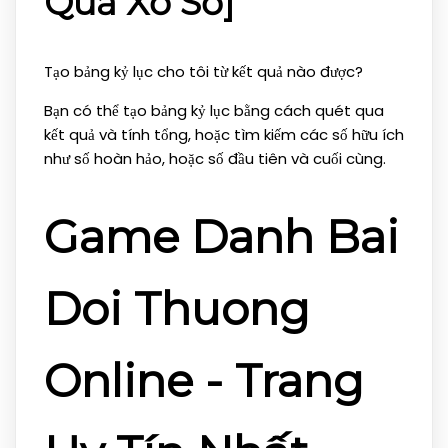
Quả Xổ Số]
Tạo bảng kỷ lục cho tôi từ kết quả nào được?
Bạn có thể tạo bảng kỷ lục bằng cách quét qua
kết quả và tính tổng, hoặc tìm kiếm các số hữu ích
như số hoàn hảo, hoặc số đầu tiên và cuối cùng.
Game Danh Bai
Doi Thuong
Online - Trang