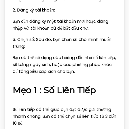
2. Đăng ký tài khoản:
Bạn cần đăng ký một tài khoản mới hoặc đăng
nhập với tài khoản cũ để bắt đầu chơi.
3. Chọn số: Sau đó, bạn chọn số cho mình muốn
trúng:
Bạn có thể sử dụng các hướng dẫn như số liên tiếp,
số bằng ngày sinh, hoặc các phương pháp khác
để tăng xiều xáp xích cho bạn.
Mẹo 1 : Số Liên Tiếp
Số liên tiếp có thể giúp bạn đạt được giải thưởng
nhanh chóng. Bạn có thể chọn số liên tiếp từ 3 đến
10 số.