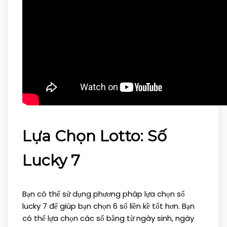
Lựa Chọn Lotto: Số
Lucky 7
Bạn có thể sử dụng phương pháp lựa chọn số
lucky 7 để giúp bạn chọn 6 số liền kề tốt hơn. Bạn
có thể lựa chọn các số bằng từ ngày sinh, ngày