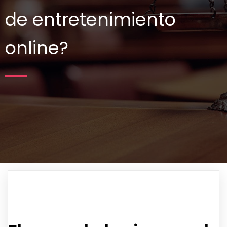
de entretenimiento
online?