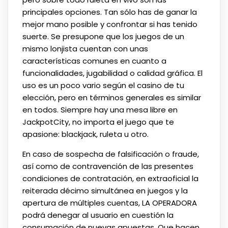
principales opciones. Tan sólo has de ganar la
mejor mano posible y confrontar si has tenido
suerte. Se presupone que los juegos de un
mismo lonjista cuentan con unas
características comunes en cuanto a
funcionalidades, jugabilidad o calidad gráfica. El
uso es un poco vario según el casino de tu
elección, pero en términos generales es similar
en todos. Siempre hay una mesa libre en
JackpotCity, no importa el juego que te
apasione: blackjack, ruleta u otro.
En caso de sospecha de falsificación o fraude,
así como de contravención de las presentes
condiciones de contratación, en extraoficial la
reiterada décimo simultánea en juegos y la
apertura de múltiples cuentas, LA OPERADORA
podrá denegar al usuario en cuestión la
consumación de nuevas apuestas. Que hacen