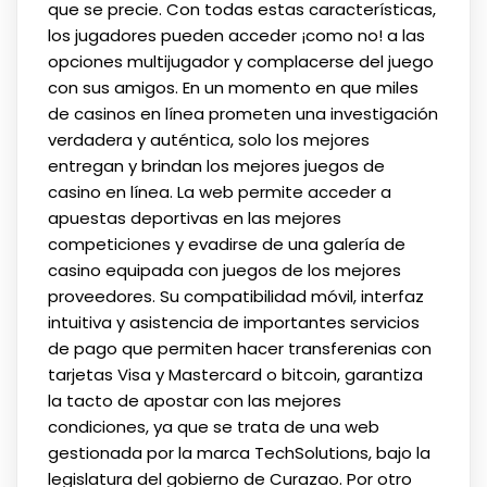
que se precie. Con todas estas características,
los jugadores pueden acceder ¡como no! a las
opciones multijugador y complacerse del juego
con sus amigos. En un momento en que miles
de casinos en línea prometen una investigación
verdadera y auténtica, solo los mejores
entregan y brindan los mejores juegos de
casino en línea. La web permite acceder a
apuestas deportivas en las mejores
competiciones y evadirse de una galería de
casino equipada con juegos de los mejores
proveedores. Su compatibilidad móvil, interfaz
intuitiva y asistencia de importantes servicios
de pago que permiten hacer transferenias con
tarjetas Visa y Mastercard o bitcoin, garantiza
la tacto de apostar con las mejores
condiciones, ya que se trata de una web
gestionada por la marca TechSolutions, bajo la
legislatura del gobierno de Curazao. Por otro