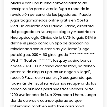
oficial y con una buena convencimiento de
encriptación para evitar la fuga o robo de la
revelación personal de los jugadores. ¿Puedo
jugar tragamonedas online gratis en Costa
Rica. De acuerdo con Claudia García, directora
del posgrado en Neuropsicología y Maestría en
Neuropsicología Clínica de la UVG, la guía DSM 5
define el juego como un tipo de adicción no
relacionada con sustancias y le llama "juego
patológico. 000 + 50 giros gratis. ''''''''' '''''''' '''''''' ''''''
Wild '''''' Scatter ''''''''' ''''''', fastpay casino bonus
codes 2024. Es un casino clandestino, no tienen
patente de ningún tipo, es un negocio ilegal",
recalcó Fazzi, quien concluyó asegurando que
"además de fiscalizar estamos recuperando los
espacios públicos para nuestros vecinos. Mitre
1200 Avellaneda:de 14 a 22hs, cada 1 hora. Juega
donde quieras y cuando quieras porque
Botemanía también está libre para móvil.