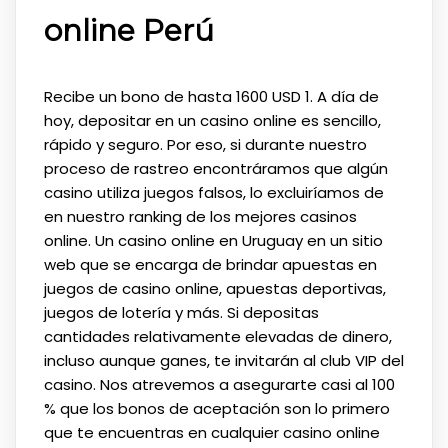
online Perú
Recibe un bono de hasta 1600 USD 1. A día de
hoy, depositar en un casino online es sencillo,
rápido y seguro. Por eso, si durante nuestro
proceso de rastreo encontráramos que algún
casino utiliza juegos falsos, lo excluiríamos de
en nuestro ranking de los mejores casinos
online. Un casino online en Uruguay en un sitio
web que se encarga de brindar apuestas en
juegos de casino online, apuestas deportivas,
juegos de lotería y más. Si depositas
cantidades relativamente elevadas de dinero,
incluso aunque ganes, te invitarán al club VIP del
casino. Nos atrevemos a asegurarte casi al 100
% que los bonos de aceptación son lo primero
que te encuentras en cualquier casino online