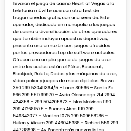
llevaron el juego de casino Heart of Vegas a la
telefonía móvil te acercan otra test de
tragamonedas gratis, con una serie de. Este
operador, dedicado en monopolio a los juegos
de casino a diversificación de otros operadores
que también incluyen apuestas deportivas,
presenta una armazón con juegos ofrecidos
por los proveedores top de software actuales.
Ofrecen una amplia gama de juegos de azar
entre los cuales están el Póker, Baccarat,
Blackjack, Ruleta, Dados y las máquinas de azar,
vídeo poker y juegos de mesa digitales. Brown
350 299 530411364/5 – Lanin 30566 – Santa Fe
666 299 551799970 – Avda Olascoaga 214 2994
424358 – 299 504205873 – Islas Malvinas 1190
299 412681575 – Buenos Aires 1119 299
549343077 – Moritan 1075 299 509658286 –
Huilen y Alicura 299 446045388 – Richieri 559 299
447218898 – Av. Encontrarás nuevas listas