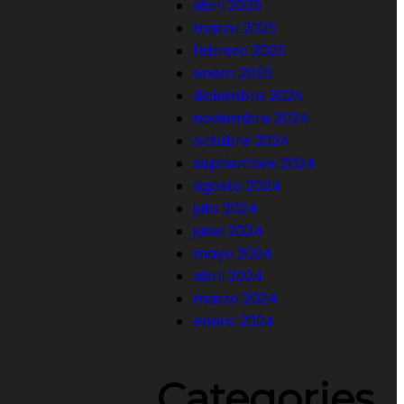
abril 2025
marzo 2025
febrero 2025
enero 2025
diciembre 2024
noviembre 2024
octubre 2024
septiembre 2024
agosto 2024
julio 2024
junio 2024
mayo 2024
abril 2024
marzo 2024
enero 2024
Categories