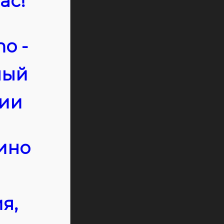
ас!
no -
ный
сии
ино
я,