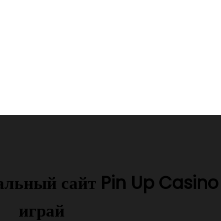
иальный сайт Pin Up Casino
льный сайт Pin Up Casino
играй