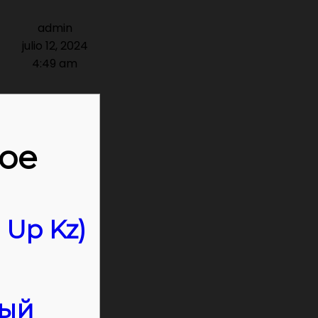
admin
julio 12, 2024
4:49 am
ое
 Up Kz)
ный