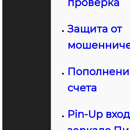
проверка
Защита от
мошенниче
Пополнени
счета
Pin-Up вход