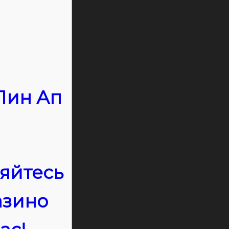
Пин Ап
яйтесь
азино