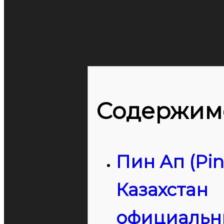
Содержим
Пин Ап (Pin
Казахстан
официаль