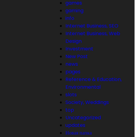
games
gaming
info
Internet Business, SEO
Internet Business, Web
Design
Investment
New Post
news
pages
Reference & Education,
Environmental
slots
Society, Weddings
top
Uncategorized
updates
Новая папка