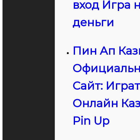
вход Игра 
деньги
Пин Ап Каз
Официаль
Сайт: Играт
Онлайн Ка
Pin Up