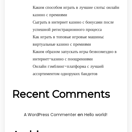
Каким способом играть в лучшие слоты: онлайн
казино с премиями
Сыграть в интернет казино с бонусами после
успешной регистрационного процесса
Как играть в топовые игровые машины:
виртуальные казино с премиями
Каким образом запускать игры безвозмездно в
интернет-казино с поощрениями
Онлайн гэмблинг-платформа с лучшей
ассортиментом одноруких бандитов
Recent Comments
en
A WordPress Commenter
Hello world!