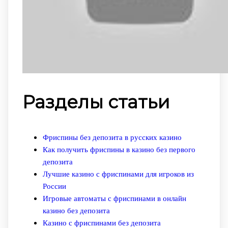
Разделы статьи
Фриспины без депозита в русских казино
Как получить фриспины в казино без первого
депозита
Лучшие казино с фриспинами для игроков из
России
Игровые автоматы с фриспинами в онлайн
казино без депозита
Казино с фриспинами без депозита