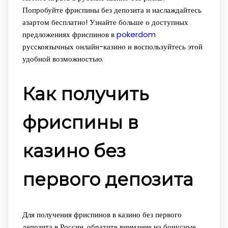
Попробуйте фриспины без депозита и наслаждайтесь
азартом бесплатно! Узнайте больше о доступных
предложениях фриспинов в
pokerdom
русскоязычных онлайн-казино и воспользуйтесь этой
удобной возможностью.
Как получить
фриспины в
казино без
первого депозита
Для получения фриспинов в казино без первого
депозита в России, обратите внимание на бонусные