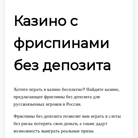
Казино с
фриспинами
без депозита
Хотите играть в казино бесплатно? Найдите казино,
предлагающее фриспины без депозита для
русскоязычных игроков в России.
Фриспины без депозита позволят вам играть в слоты
без риска потерять свои деньги, а также дадут
возможность выиграть реальные призы.