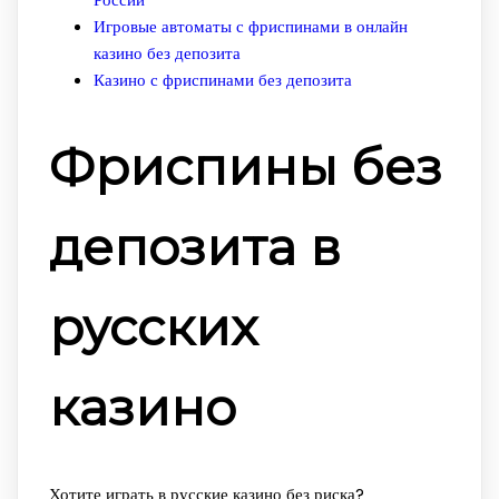
Игровые автоматы с фриспинами в онлайн
казино без депозита
Казино с фриспинами без депозита
Фриспины без
депозита в
русских
казино
Хотите играть в русские казино без риска?