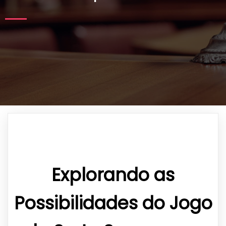
Explorando as
Possibilidades do Jogo