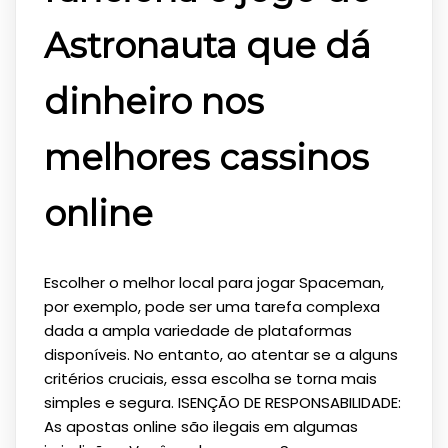
Astronauta que dá
dinheiro nos
melhores cassinos
online
Escolher o melhor local para jogar Spaceman,
por exemplo, pode ser uma tarefa complexa
dada a ampla variedade de plataformas
disponíveis. No entanto, ao atentar se a alguns
critérios cruciais, essa escolha se torna mais
simples e segura. ISENÇÃO DE RESPONSABILIDADE:
As apostas online são ilegais em algumas