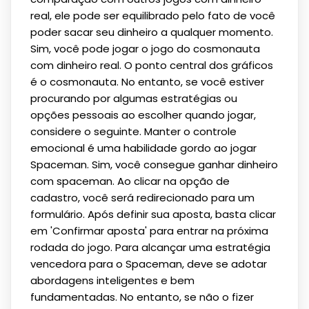
real, ele pode ser equilibrado pelo fato de você
poder sacar seu dinheiro a qualquer momento.
Sim, você pode jogar o jogo do cosmonauta
com dinheiro real. O ponto central dos gráficos
é o cosmonauta. No entanto, se você estiver
procurando por algumas estratégias ou
opções pessoais ao escolher quando jogar,
considere o seguinte. Manter o controle
emocional é uma habilidade gordo ao jogar
Spaceman. Sim, você consegue ganhar dinheiro
com spaceman. Ao clicar na opção de
cadastro, você será redirecionado para um
formulário. Após definir sua aposta, basta clicar
em 'Confirmar aposta' para entrar na próxima
rodada do jogo. Para alcançar uma estratégia
vencedora para o Spaceman, deve se adotar
abordagens inteligentes e bem
fundamentadas. No entanto, se não o fizer