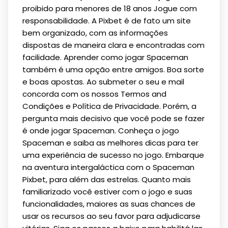
proibido para menores de 18 anos Jogue com
responsabilidade. A Pixbet é de fato um site
bem organizado, com as informações
dispostas de maneira clara e encontradas com
facilidade. Aprender como jogar Spaceman
também é uma opção entre amigos. Boa sorte
e boas apostas. Ao submeter o seu e mail
concorda com os nossos Termos and
Condições e Política de Privacidade. Porém, a
pergunta mais decisivo que você pode se fazer
é onde jogar Spaceman. Conheça o jogo
Spaceman e saiba as melhores dicas para ter
uma experiência de sucesso no jogo. Embarque
na aventura intergaláctica com o Spaceman
Pixbet, para além das estrelas. Quanto mais
familiarizado você estiver com o jogo e suas
funcionalidades, maiores as suas chances de
usar os recursos ao seu favor para adjudicarse