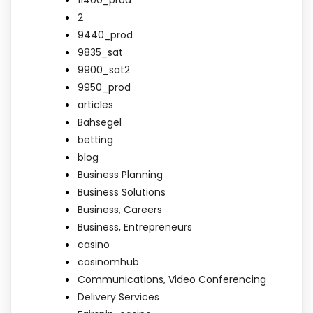
11400_prod
2
9440_prod
9835_sat
9900_sat2
9950_prod
articles
Bahsegel
betting
blog
Business Planning
Business Solutions
Business, Careers
Business, Entrepreneurs
casino
casinomhub
Communications, Video Conferencing
Delivery Services