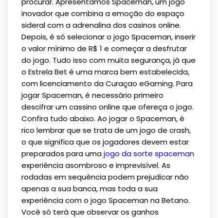
procurar. Apresentamos Spaceman, um jogo
inovador que combina a emoção do espaço
sideral com a adrenalina dos casinos online.
Depois, é só selecionar o jogo Spaceman, inserir
o valor mínimo de R$ 1 e começar a desfrutar
do jogo. Tudo isso com muita segurança, já que
o Estrela Bet é uma marca bem estabelecida,
com licenciamento da Curaçao eGaming. Para
jogar Spaceman, é necessário primeiro
descifrar um cassino online que ofereça o jogo.
Confira tudo abaixo. Ao jogar o Spaceman, é
rico lembrar que se trata de um jogo de crash,
o que significa que os jogadores devem estar
preparados para uma
jogo da sorte spaceman
experiência asombroso e imprevisível. As
rodadas em sequência podem prejudicar não
apenas a sua banca, mas toda a sua
experiência com o jogo Spaceman na Betano.
Você só terá que observar os ganhos