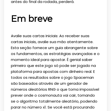
antes do final da rodada, perderá.
Em breve
Avalie suas cartas iniciais: Ao receber suas
cartas iniciais, avalie sua mão atentamente.
Esta seção fornece um guia abrangente sobre
os fundamentos, as estratégias avançadas e o
momento ideal para apostar. É genial saber
primeiro que este jogo só pode ser jogado na
plataforma para apostas com dinheiro real. E
todos os resultados sobre o jogo Spaceman
são baseados através de um gerador de
números aleatórios RNG o que torna impossível
prever onde o cosmonauta vai cair, tornando
se o algoritmo totalmente aleatório, podendo
parar no número x1. Se você está procurando