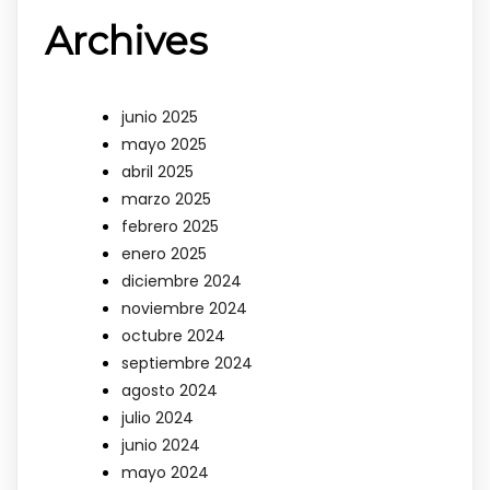
Archives
junio 2025
mayo 2025
abril 2025
marzo 2025
febrero 2025
enero 2025
diciembre 2024
noviembre 2024
octubre 2024
septiembre 2024
agosto 2024
julio 2024
junio 2024
mayo 2024