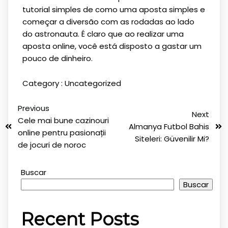
tutorial simples de como uma aposta simples e
começar a diversão com as rodadas ao lado
do astronauta. É claro que ao realizar uma
aposta online, você está disposto a gastar um
pouco de dinheiro.
Category :
Uncategorized
Previous
Next
Cele mai bune cazinouri
Almanya Futbol Bahis
online pentru pasionații
Siteleri: Güvenilir Mi?
de jocuri de noroc
Buscar
Buscar
Recent Posts