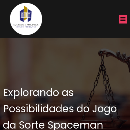
Explorando as
Possibilidades do Jogo
da Sorte Spaceman