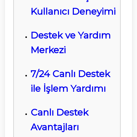
Kullanıcı Deneyimi
Destek ve Yardım
Merkezi
7/24 Canlı Destek
ile İşlem Yardımı
Canlı Destek
Avantajları