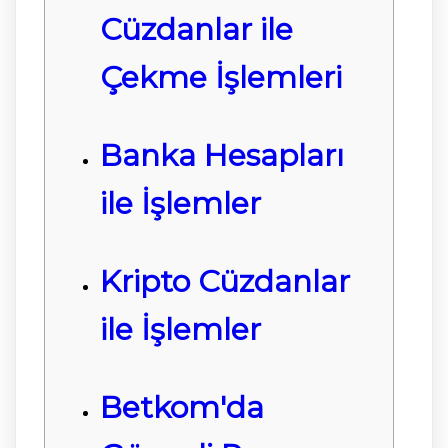
Cüzdanlar ile
Çekme İşlemleri
Banka Hesapları
ile İşlemler
Kripto Cüzdanlar
ile İşlemler
Betkom'da