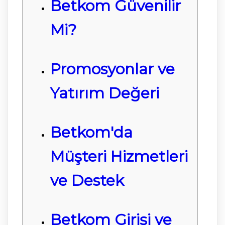
Betkom Güvenilir
Mi?
Promosyonlar ve
Yatırım Değeri
Betkom'da
Müşteri Hizmetleri
ve Destek
Betkom Girişi ve