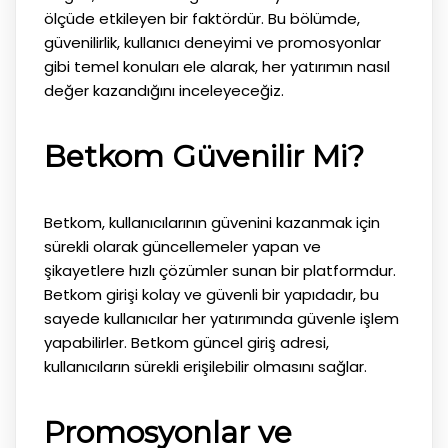
ölçüde etkileyen bir faktördür. Bu bölümde,
güvenilirlik, kullanıcı deneyimi ve promosyonlar
gibi temel konuları ele alarak, her yatırımın nasıl
değer kazandığını inceleyeceğiz.
Betkom Güvenilir Mi?
Betkom, kullanıcılarının güvenini kazanmak için
sürekli olarak güncellemeler yapan ve
şikayetlere hızlı çözümler sunan bir platformdur.
Betkom girişi kolay ve güvenli bir yapıdadır, bu
sayede kullanıcılar her yatırımında güvenle işlem
yapabilirler. Betkom güncel giriş adresi,
kullanıcıların sürekli erişilebilir olmasını sağlar.
Promosyonlar ve