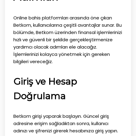
Online bahis platformları arasında öne çıkan
Betkom, kullanıcılarına çeşitli avantajlar sunar. Bu
bölümde, Betkom üzerinden finansal işlemlerinizi
hızlı ve güvenli bir şekilde gerçekleştirmenize
yardımcı olacak adımları ele alacağız.
İşlemlerinizi kolayca yönetmek için gereken
bilgileri vereceğiz.
Giriş ve Hesap
Doğrulama
Betkom girişi yaparak başlayın. Güncel giriş
adresine erişim sağladıktan sonra, kullanıcı
adınızı ve şifrenizi girerek hesabınıza giriş yapın.