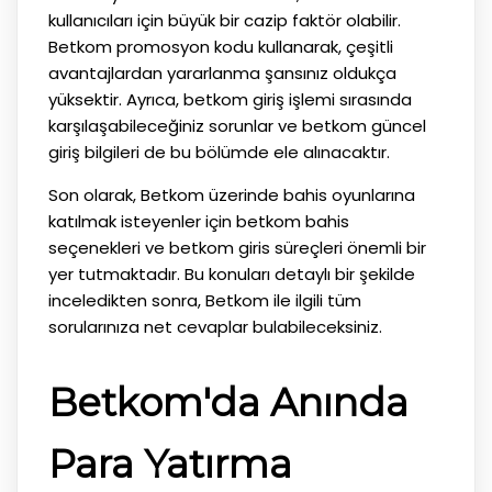
kullanıcıları için büyük bir cazip faktör olabilir.
Betkom promosyon kodu kullanarak, çeşitli
avantajlardan yararlanma şansınız oldukça
yüksektir. Ayrıca, betkom giriş işlemi sırasında
karşılaşabileceğiniz sorunlar ve betkom güncel
giriş bilgileri de bu bölümde ele alınacaktır.
Son olarak, Betkom üzerinde bahis oyunlarına
katılmak isteyenler için betkom bahis
seçenekleri ve betkom giris süreçleri önemli bir
yer tutmaktadır. Bu konuları detaylı bir şekilde
inceledikten sonra, Betkom ile ilgili tüm
sorularınıza net cevaplar bulabileceksiniz.
Betkom'da Anında
Para Yatırma