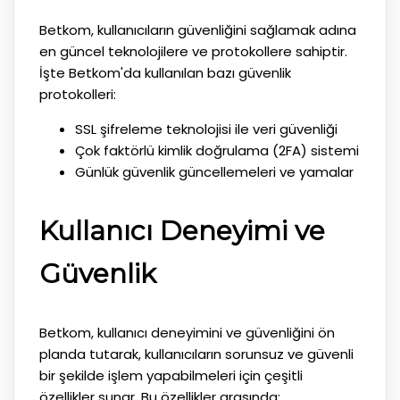
Betkom, kullanıcıların güvenliğini sağlamak adına
en güncel teknolojilere ve protokollere sahiptir.
İşte Betkom'da kullanılan bazı güvenlik
protokolleri:
SSL şifreleme teknolojisi ile veri güvenliği
Çok faktörlü kimlik doğrulama (2FA) sistemi
Günlük güvenlik güncellemeleri ve yamalar
Kullanıcı Deneyimi ve
Güvenlik
Betkom, kullanıcı deneyimini ve güvenliğini ön
planda tutarak, kullanıcıların sorunsuz ve güvenli
bir şekilde işlem yapabilmeleri için çeşitli
özellikler sunar. Bu özellikler arasında: