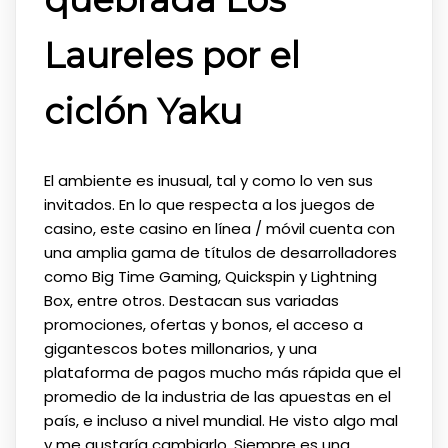
Laureles por el
ciclón Yaku
El ambiente es inusual, tal y como lo ven sus
invitados. En lo que respecta a los juegos de
casino, este casino en línea / móvil cuenta con
una amplia gama de títulos de desarrolladores
como Big Time Gaming, Quickspin y Lightning
Box, entre otros. Destacan sus variadas
promociones, ofertas y bonos, el acceso a
gigantescos botes millonarios, y una
plataforma de pagos mucho más rápida que el
promedio de la industria de las apuestas en el
país, e incluso a nivel mundial. He visto algo mal
y me gustaría cambiarlo. Siempre es una