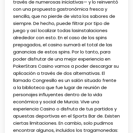
través de numerosas iniciativas— y lo reinventó
con una propuesta gastronómica fresca y
sencilla, que no pierde de vista los sabores de
siempre. De hecho, puede filtrar por tipo de
juego y así localizar todas lasinstalaciones
alrededor con esto. En el caso de los spins
prepagados, el casino sumará el total de las
ganancias de estos spins. Por lo tanto, para
poder disfrutar de una mejor experiencia en
PokerStars Casino vamos a poder descargar su
aplicación a través de dos alternativas. El
llamado Congresillo es un salón situado frente
a la biblioteca que fue lugar de reunión de
personajes influyentes dentro de la vida
económica y social de Murcia. Vive una
experiencia Casino o disfruta de tus partidos y
apuestas deportivas en el Sports Bar de. Existen
ciertas limitaciones. En cambio, solo pudimos
encontrar algunos, incluidos los tragamonedas: