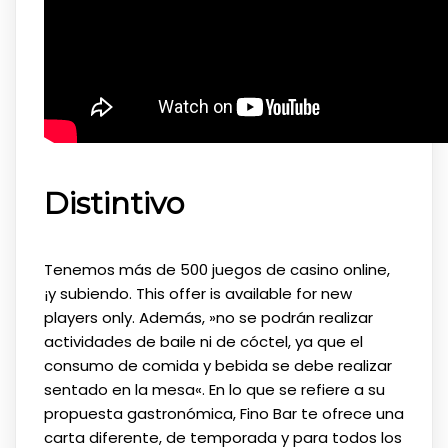
Distintivo
Tenemos más de 500 juegos de casino online,
¡y subiendo. This offer is available for new
players only. Además, »no se podrán realizar
actividades de baile ni de cóctel, ya que el
consumo de comida y bebida se debe realizar
sentado en la mesa«. En lo que se refiere a su
propuesta gastronómica, Fino Bar te ofrece una
carta diferente, de temporada y para todos los