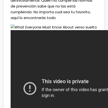
definitivamente. Quien no cumple las normas
de prevención sabe que no las está
cumpliendo. No importa cual sea tu favorito,
aquí lo encontrarás todo.