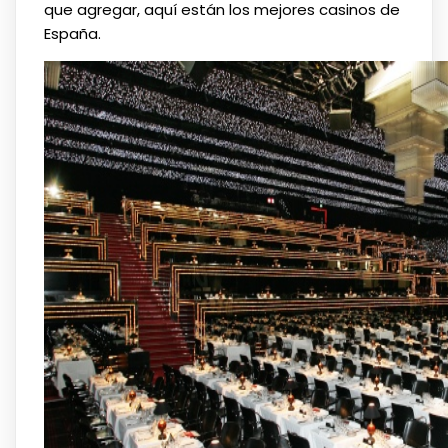
que agregar, aquí están los mejores casinos de
España.