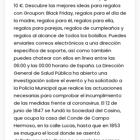
10 €. Descubre las mejores ideas para regalos
con Groupon: Black Friday, regalos para el día de
la madre, regalos para él, regalos para ella,
regalos para parejas, regalos de cumpleaños y
regalos al alcance de todos los bolsillos. Puedes
enviarles correos electrónicos a una dirección
específica de soporte, así como también
puedes chatear con ellos en línea entre las
06:00 y las 00:00 horario de España. La Dirección
General de Salud Pública ha abierto una
investigación sobre el evento y ha solicitado a
la Policía Municipal que realice las actuaciones
necesarias para comprobar el incumplimiento
de las medidas frente al coronavirus. El 12 de
junio de 1847 se fundó la Sociedad del Casino,
que ocupa la casa del Conde de Campo
Hermoso, en la calle Lucas, hasta que en 1853
se inaugura el local donde se asentó