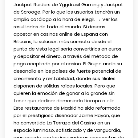
Jackpot Raiders de Yggdrasil Gaming y Jackpot
de Scrooge. Por lo que los usuarios tendrán un
amplio catálogo a la hora de elegir. → Ver los
resultados de todo el mundo. Si deseas
apostar en casinos online de España con
Bitcoins, la solución más correcta desde el
punto de vista legal sería convertirlos en euros
y depositar el dinero, a través del método de
pago aceptado por el casino. El Grupo ancla su
desarrollo en los países de fuerte potencial de
crecimiento y rentabilidad, donde sus filiales
disponen de sólidas raíces locales. Pero que
quieren la emoción de ganar a lo grande sin
tener que dedicar demasiado tiempo a ello.
Este restaurante de Madrid ha sido reformado
por el prestigioso diseñador Jaime Hayón, que
ha convertido La Terraza del Casino en un
espacio luminoso, sofisticado y de vanguardia,
muy acorde con las innovadoras propuestas de