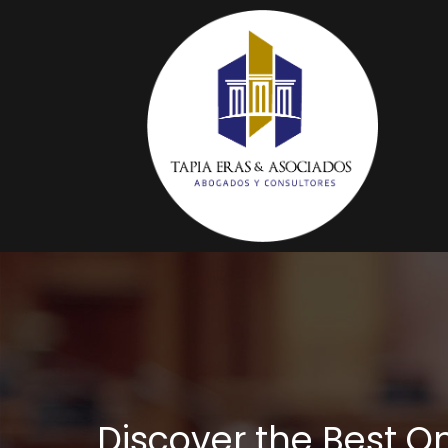
Discover the Best O