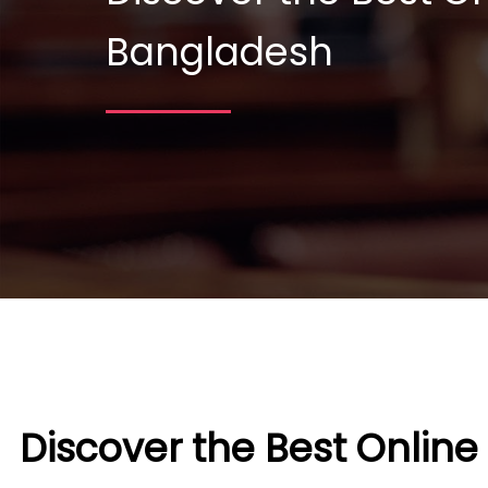
Bangladesh
Discover the Best Onlin