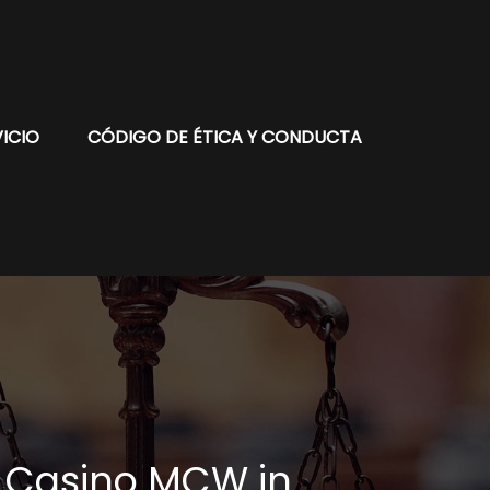
ICIO
CÓDIGO DE ÉTICA Y CONDUCTA
t Casino MCW in