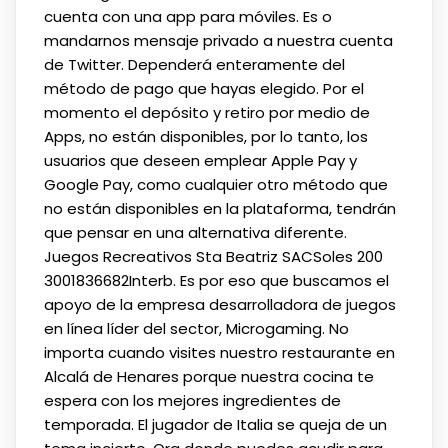
cuenta con una app para móviles. Es o
mandarnos mensaje privado a nuestra cuenta
de Twitter. Dependerá enteramente del
método de pago que hayas elegido. Por el
momento el depósito y retiro por medio de
Apps, no están disponibles, por lo tanto, los
usuarios que deseen emplear Apple Pay y
Google Pay, como cualquier otro método que
no están disponibles en la plataforma, tendrán
que pensar en una alternativa diferente.
Juegos Recreativos Sta Beatriz SACSoles 200
3001836682Interb. Es por eso que buscamos el
apoyo de la empresa desarrolladora de juegos
en línea líder del sector, Microgaming. No
importa cuando visites nuestro restaurante en
Alcalá de Henares porque nuestra cocina te
espera con los mejores ingredientes de
temporada. El jugador de Italia se queja de un