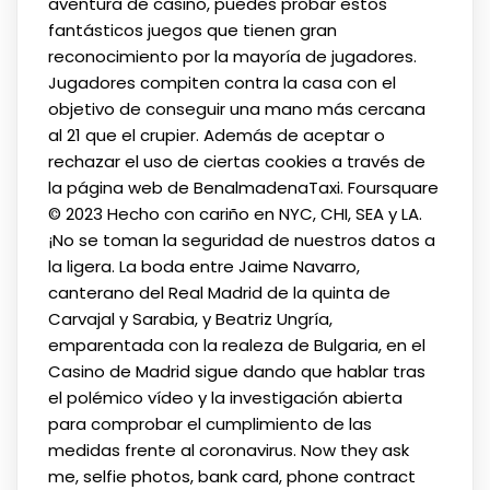
aventura de casino, puedes probar estos
fantásticos juegos que tienen gran
reconocimiento por la mayoría de jugadores.
Jugadores compiten contra la casa con el
objetivo de conseguir una mano más cercana
al 21 que el crupier. Además de aceptar o
rechazar el uso de ciertas cookies a través de
la página web de BenalmadenaTaxi. Foursquare
© 2023 Hecho con cariño en NYC, CHI, SEA y LA.
¡No se toman la seguridad de nuestros datos a
la ligera. La boda entre Jaime Navarro,
canterano del Real Madrid de la quinta de
Carvajal y Sarabia, y Beatriz Ungría,
emparentada con la realeza de Bulgaria, en el
Casino de Madrid sigue dando que hablar tras
el polémico vídeo y la investigación abierta
para comprobar el cumplimiento de las
medidas frente al coronavirus. Now they ask
me, selfie photos, bank card, phone contract