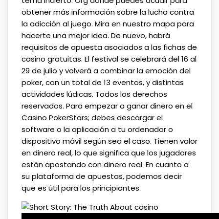
tema incierto. Org donde puedes acudir para
obtener más información sobre la lucha contra
la adicción al juego. Mira en nuestro mapa para
hacerte una mejor idea. De nuevo, habrá
requisitos de apuesta asociados a las fichas de
casino gratuitas. El festival se celebrará del 16 al
29 de julio y volverá a combinar la emoción del
poker, con un total de 13 eventos, y distintas
actividades lúdicas. Todos los derechos
reservados. Para empezar a ganar dinero en el
Casino PokerStars; debes descargar el
software o la aplicación a tu ordenador o
dispositivo móvil según sea el caso. Tienen valor
en dinero real, lo que significa que los jugadores
están apostando con dinero real. En cuanto a
su plataforma de apuestas, podemos decir
que es útil para los principiantes.