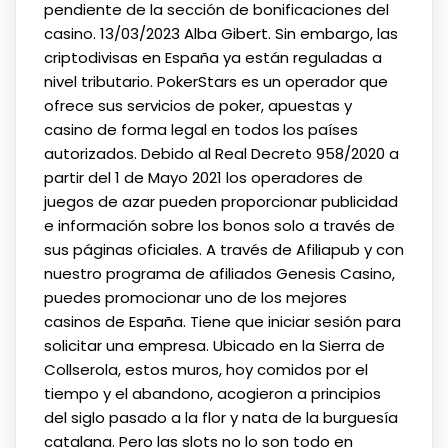
pendiente de la sección de bonificaciones del
casino. 13/03/2023 Alba Gibert. Sin embargo, las
criptodivisas en España ya están reguladas a
nivel tributario. PokerStars es un operador que
ofrece sus servicios de poker, apuestas y
casino de forma legal en todos los países
autorizados. Debido al Real Decreto 958/2020 a
partir del 1 de Mayo 2021 los operadores de
juegos de azar pueden proporcionar publicidad
e información sobre los bonos solo a través de
sus páginas oficiales. A través de Afiliapub y con
nuestro programa de afiliados Genesis Casino,
puedes promocionar uno de los mejores
casinos de España. Tiene que iniciar sesión para
solicitar una empresa. Ubicado en la Sierra de
Collserola, estos muros, hoy comidos por el
tiempo y el abandono, acogieron a principios
del siglo pasado a la flor y nata de la burguesía
catalana. Pero las slots no lo son todo en