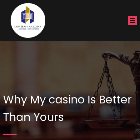
Why My casino Is Better
Than Yours