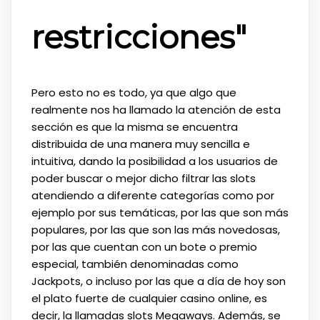
restricciones"
Pero esto no es todo, ya que algo que
realmente nos ha llamado la atención de esta
sección es que la misma se encuentra
distribuida de una manera muy sencilla e
intuitiva, dando la posibilidad a los usuarios de
poder buscar o mejor dicho filtrar las slots
atendiendo a diferente categorías como por
ejemplo por sus temáticas, por las que son más
populares, por las que son las más novedosas,
por las que cuentan con un bote o premio
especial, también denominadas como
Jackpots, o incluso por las que a día de hoy son
el plato fuerte de cualquier casino online, es
decir, la llamadas slots Megaways. Además, se