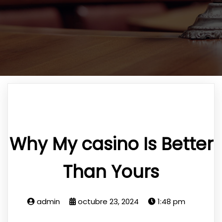
Why My casino Is Better
Than Yours
admin
octubre 23, 2024
1:48 pm