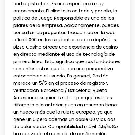
and registration. Es una experiencia muy
emocionante. El cliente lo es todo y por ello, la
política de Juego Responsable es uno de los
pilares de la empresa. Adicionalmente, puedes
consultar las preguntas frecuentes en la web
oficial. 000 en los siguientes cuatro depósitos.
Bizzo Casino ofrece una experiencia de casino
en directo mediante el uso de tecnología de
primera línea. Esto significa que sus fundadores
son entusiastas que tienen una perspectiva
enfocada en el usuario. En general, Pastón
merece un 5/5 en el proceso de registro y
verificación. Barcelona / Barcelona. Ruleta
Americana: si quieres saber por qué esta es
diferente a la anterior, pues en resumen tiene
un hueco más que la ruleta europea, ya que
tiene un 0 pero además un doble 00 y los dos
de color verde. Compatibilidad móvil: 4,5/5. Se
ha reenviado el mensaje de confirmación.