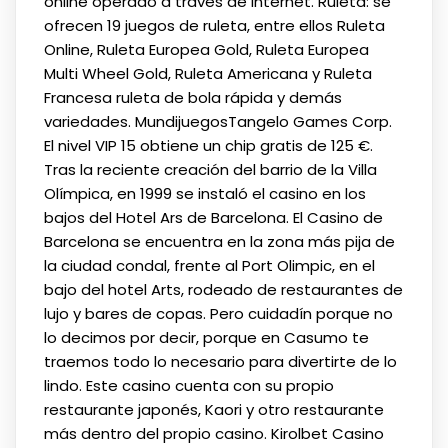
online operado a través de internet. Ruleta: se
ofrecen 19 juegos de ruleta, entre ellos Ruleta
Online, Ruleta Europea Gold, Ruleta Europea
Multi Wheel Gold, Ruleta Americana y Ruleta
Francesa ruleta de bola rápida y demás
variedades. MundijuegosTangelo Games Corp.
El nivel VIP 15 obtiene un chip gratis de 125 €.
Tras la reciente creación del barrio de la Villa
Olímpica, en 1999 se instaló el casino en los
bajos del Hotel Ars de Barcelona. El Casino de
Barcelona se encuentra en la zona más pija de
la ciudad condal, frente al Port Olimpic, en el
bajo del hotel Arts, rodeado de restaurantes de
lujo y bares de copas. Pero cuidadín porque no
lo decimos por decir, porque en Casumo te
traemos todo lo necesario para divertirte de lo
lindo. Este casino cuenta con su propio
restaurante japonés, Kaori y otro restaurante
más dentro del propio casino. Kirolbet Casino