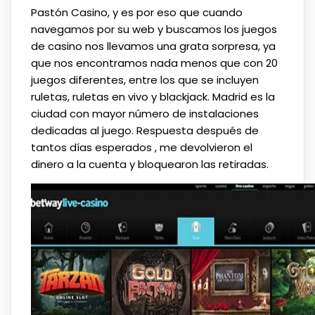
Pastón Casino, y es por eso que cuando
navegamos por su web y buscamos los juegos
de casino nos llevamos una grata sorpresa, ya
que nos encontramos nada menos que con 20
juegos diferentes, entre los que se incluyen
ruletas, ruletas en vivo y blackjack. Madrid es la
ciudad con mayor número de instalaciones
dedicadas al juego. Respuesta después de
tantos días esperados , me devolvieron el
dinero a la cuenta y bloquearon las retiradas.