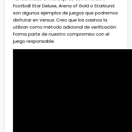
Football Star Deluxe, Arena of Gold o Starburst
son algunos ejemplos de juegos que podremos
disfrutar en Versus. Creo que los casinos la
utilizan como método adicional de verificación.
Forma parte de nuestro compromiso con el
juego responsable.