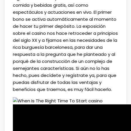
comida y bebidas gratis, así como
espectáculos y actuaciones en vivo. El primer
bono se activa automáticamente al momento
de hacer tu primer depósito. La exposición
sobre el casino nos hace retroceder a principios
del siglo XX y a fijarnos en las necesidades de la
rica burguesía barcelonesa, para dar una
respuesta a la pregunta que he planteado y al
porqué de la construcción de un complejo de
semejantes características. Si aún no lo has
hecho, pues decídete y regístrate ya, para que
puedas disfrutar de todas las ventajas y
beneficios que traemos, es muy fácil hacerlo.