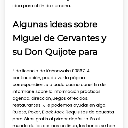
idea para el fin de semana.
Algunas ideas sobre
Miguel de Cervantes y
su Don Quijote para
º de licencia de Kahnawake 00867. A
continuación, puede ver la página
correspondiente a cada casino conel fin de
informarle sobre la información prácticas
agenda, dirección,juegos ofrecidos,
restaurantes. ¿Te podemos ayudar en algo.
Ruleta, Poker, Black Jack. Requisitos de apuesta
para Giros gratis al primer depósito. En el
mundo de los casinos en línea, los bonos se han