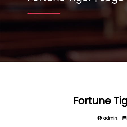
Fortune Tig
admin