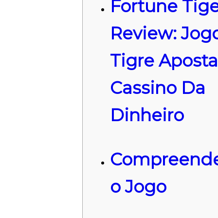
Fortune Tige
Review: Jog
Tigre Apost
Cassino Da
Dinheiro
Compreend
o Jogo