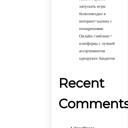
запускать игры
безвозмездно в
интернет-казино с
поощрениями
Онлайн гэмблинг-
платформа с лучшей
ассортиментом
одноруких бандитов
Recent
Comment