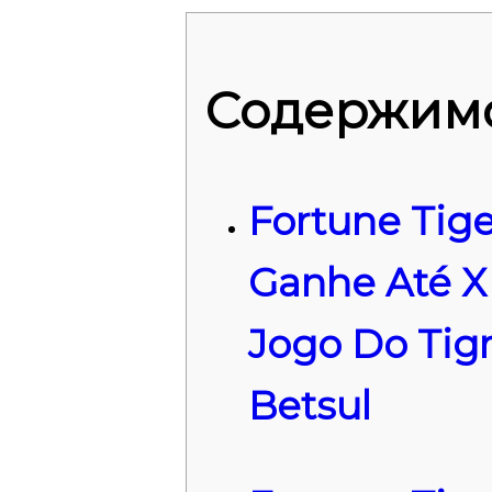
Содержим
Fortune Tige
Ganhe Até X
Jogo Do Tig
Betsul