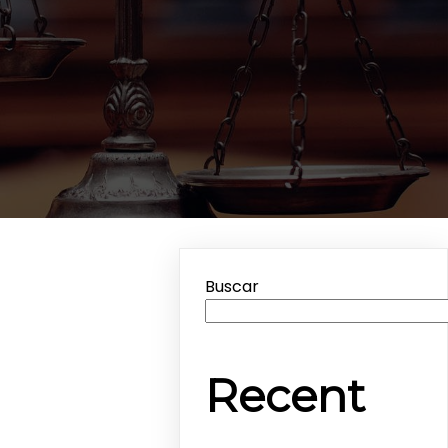
Buscar
Recent