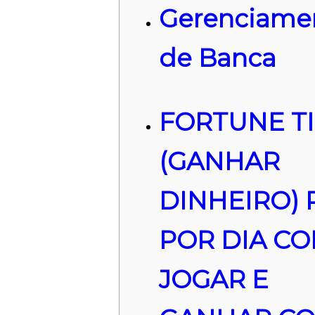
Gerenciame
de Banca
FORTUNE T
(GANHAR
DINHEIRO) 
POR DIA C
JOGAR E