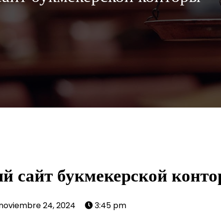
й сайт букмекерской конт
noviembre 24, 2024
3:45 pm