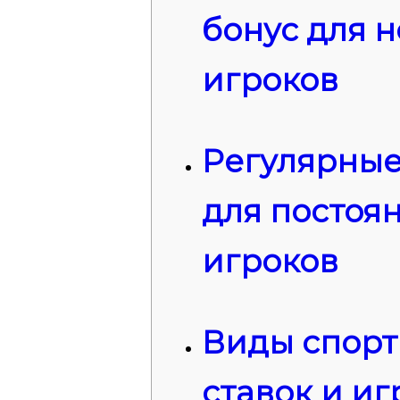
бонус для 
игроков
Регулярные
для постоя
игроков
Виды спор
ставок и и