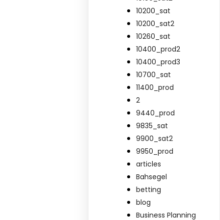
10200_sat
10200_sat2
10260_sat
10400_prod2
10400_prod3
10700_sat
11400_prod
2
9440_prod
9835_sat
9900_sat2
9950_prod
articles
Bahsegel
betting
blog
Business Planning