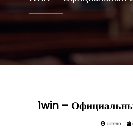
1win – Официальны
admin