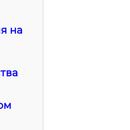
я на
тва
ом