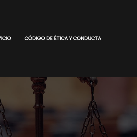
ICIO
CÓDIGO DE ÉTICA Y CONDUCTA