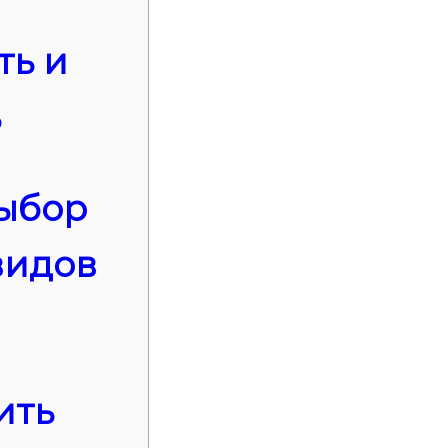
ть и
ь
ыбор
видов
ить