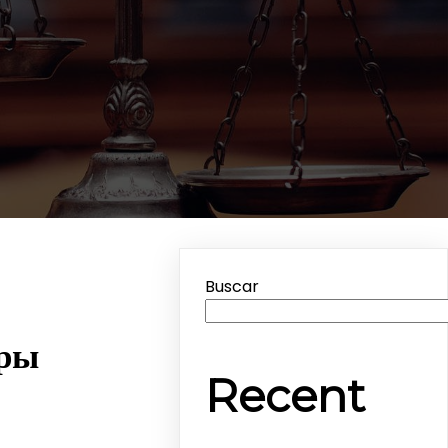
Buscar
оры
Recent