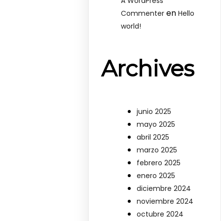
A WordPress
en
Commenter
Hello
world!
Archives
junio 2025
mayo 2025
abril 2025
marzo 2025
febrero 2025
enero 2025
diciembre 2024
noviembre 2024
octubre 2024