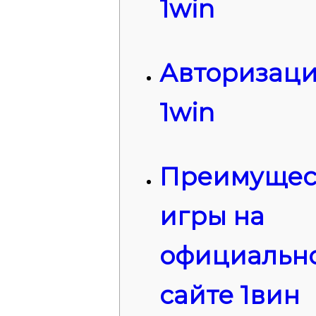
1win
Авторизаци
1win
Преимущес
игры на
официальн
сайте 1вин