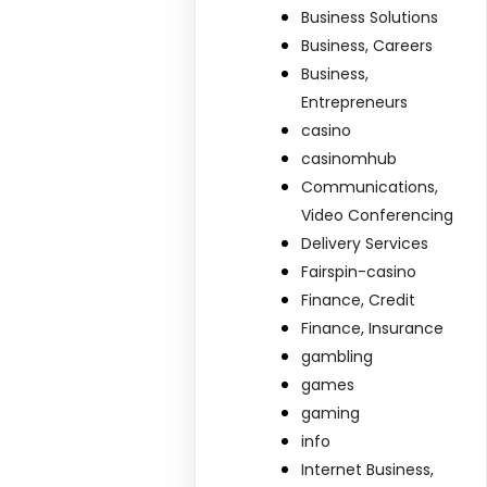
Business Solutions
Business, Careers
Business,
Entrepreneurs
casino
casinomhub
Communications,
Video Conferencing
Delivery Services
Fairspin-casino
Finance, Credit
Finance, Insurance
gambling
games
gaming
info
Internet Business,