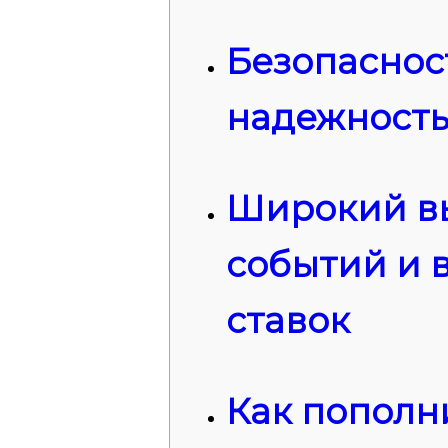
Безопаснос
надежност
Широкий в
событий и 
ставок
Как пополн