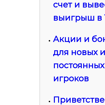
счет и выве
выигрыш в 
Акции и бо
для новых 
постоянных
игроков
Приветств