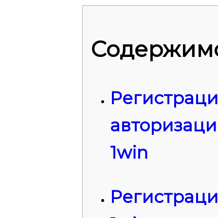
Содержим
Регистраци
авторизаци
1win
Регистраци