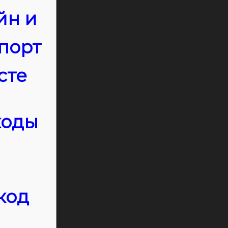
йн и
спорт
сте
коды
код