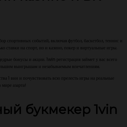
бор спортивных событий, включая футбол, баскетбол, теннис и
ко ставки на спорт, но и казино, покер и виртуальные игры.
едрые бонусы и акции. 1win регистрация займет у вас всего
 большим выигрышам и незабываемым впечатлениям.
тва 1 вин и почувствовать всю прелесть игры на реальные
 мире азарта!
ый букмекер 1vin