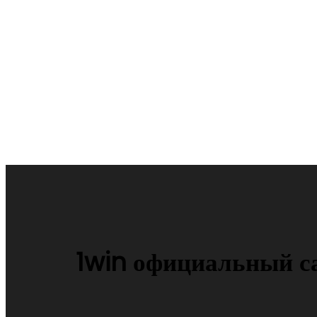
1win официальный сайт
1win официальный са