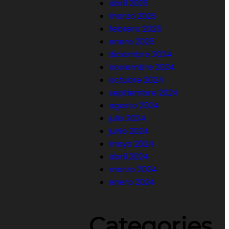
abril 2025
marzo 2025
febrero 2025
enero 2025
diciembre 2024
noviembre 2024
octubre 2024
septiembre 2024
agosto 2024
julio 2024
junio 2024
mayo 2024
abril 2024
marzo 2024
enero 2024
Categories