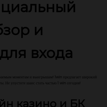
ициальный
бзор и
для входа
ываемым моментам и выигрышам! 1win предлагает широкий
. Не упустите шанс стать частью 1 win сегодня!
айн казино и БК