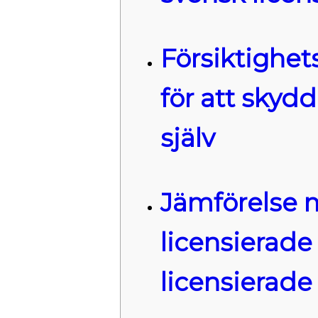
Försiktighet
för att skyd
själv
Jämförelse 
licensierade
licensierade