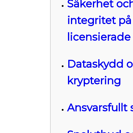
Säkerhet oc
integritet på
licensierade
Dataskydd 
kryptering
Ansvarsfullt