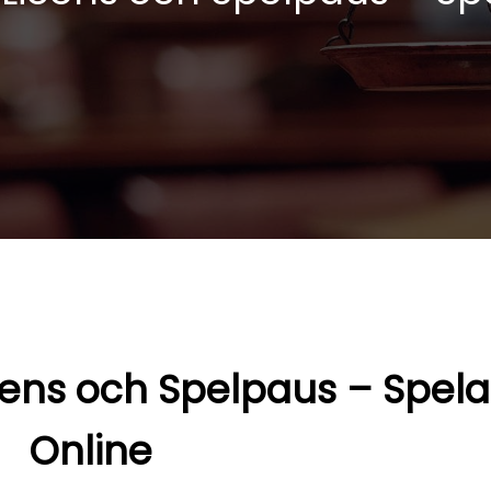
cens och Spelpaus – Spela
Online