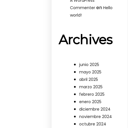
A WordPress
en
Commenter
Hello
world!
Archives
junio 2025
mayo 2025
abril 2025
marzo 2025
febrero 2025
enero 2025
diciembre 2024
noviembre 2024
octubre 2024