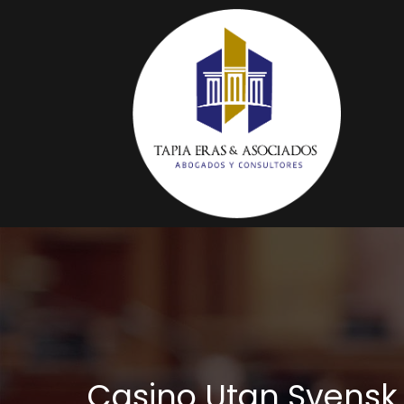
Casino Utan Svensk 