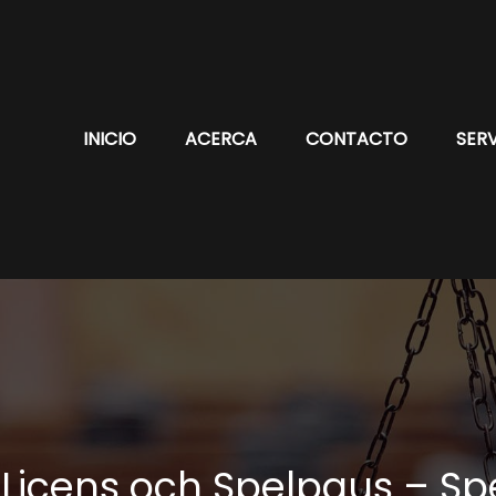
INICIO
ACERCA
CONTACTO
SERV
Licens och Spelpaus – Spe