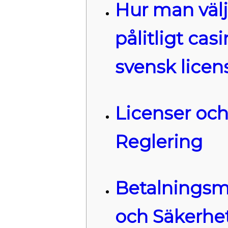
Hur man välj
pålitligt cas
svensk licen
Licenser oc
Reglering
Betalnings
och Säkerhe