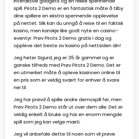
interaktive gadgets og en rekke spennende
spill. Pirots 2 Demo er en fantastisk måte å tilby
dine spillere en ekstra spennende opplevelse
på nettet. Slik kan du unngå å reise til en faktisk
kasino, men kanskje like godt nyte en casino-
eventyr. Prøv Pirots 2 Demo gratis i dag og
oppleve det beste av kasino på nettsiden din!
Jeg heter Sigurd, jeg er 35 år gammel og er
ganske tilfreds med Prøv Pirots 2 Demo. Det er
en utmerket måte å opleve kasinoen online til
en pris som er veldig svært for enhver å svare
nei til.
Jeg har prøvd å spille andre demospill før, men
Prøv Pirots 2 Demo står ut over dem alle. Det er
veldig enkelt å bruke og har en enorm mengde
spill som jeg kan velge mæti.
Jeg vil anbefale dette til noen som vil prøve