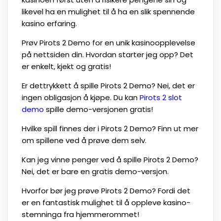
likevel ha en mulighet til å ha en slik spennende
kasino erfaring.
Prøv Pirots 2 Demo for en unik kasinoopplevelse
på nettsiden din. Hvordan starter jeg opp? Det
er enkelt, kjekt og gratis!
Er dettrykkett å spille Pirots 2 Demo? Nei, det er
ingen obligasjon å kjøpe. Du kan
Pirots 2 slot
demo
spille demo-versjonen gratis!
Hvilke spill finnes der i Pirots 2 Demo? Finn ut mer
om spillene ved å prøve dem selv.
Kan jeg vinne penger ved å spille Pirots 2 Demo?
Nei, det er bare en gratis demo-versjon.
Hvorfor bør jeg prøve Pirots 2 Demo? Fordi det
er en fantastisk mulighet til å oppleve kasino-
stemninga fra hjemmerommet!