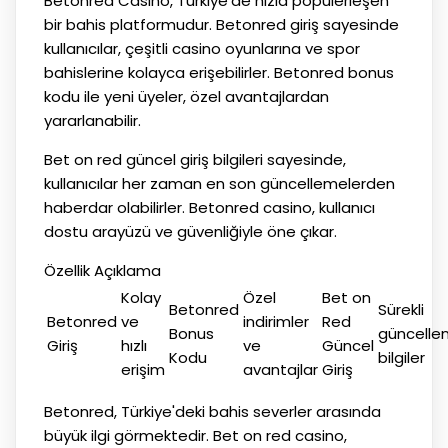
Betonred Casino, Türkiye'de hızla popülerleşen
bir bahis platformudur. Betonred giriş sayesinde
kullanıcılar, çeşitli casino oyunlarına ve spor
bahislerine kolayca erişebilirler. Betonred bonus
kodu ile yeni üyeler, özel avantajlardan
yararlanabilir.
Bet on red güncel giriş bilgileri sayesinde,
kullanıcılar her zaman en son güncellemelerden
haberdar olabilirler. Betonred casino, kullanıcı
dostu arayüzü ve güvenliğiyle öne çıkar.
Özellik Açıklama
Kolay
Özel
Bet on
Betonred
Sürekli
Betonred
ve
indirimler
Red
Bonus
güncelle
Giriş
hızlı
ve
Güncel
Kodu
bilgiler
erişim
avantajlar
Giriş
Betonred, Türkiye'deki bahis severler arasında
büyük ilgi görmektedir. Bet on red casino,