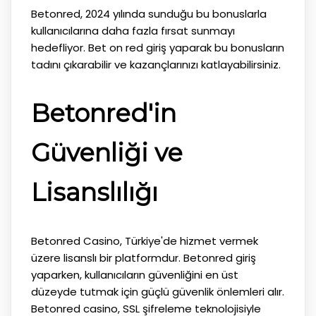
Betonred, 2024 yılında sunduğu bu bonuslarla
kullanıcılarına daha fazla fırsat sunmayı
hedefliyor. Bet on red giriş yaparak bu bonusların
tadını çıkarabilir ve kazançlarınızı katlayabilirsiniz.
Betonred'in
Güvenliği ve
Lisanslılığı
Betonred Casino, Türkiye'de hizmet vermek
üzere lisanslı bir platformdur. Betonred giriş
yaparken, kullanıcıların güvenliğini en üst
düzeyde tutmak için güçlü güvenlik önlemleri alır.
Betonred casino, SSL şifreleme teknolojisiyle