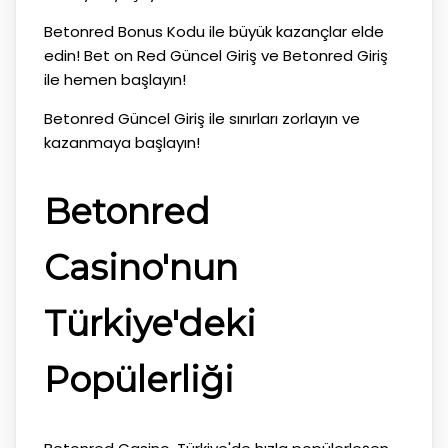
Betonred Bonus Kodu ile büyük kazançlar elde
edin! Bet on Red Güncel Giriş ve Betonred Giriş
ile hemen başlayın!
Betonred Güncel Giriş ile sınırları zorlayın ve
kazanmaya başlayın!
Betonred
Casino'nun
Türkiye'deki
Popülerliği