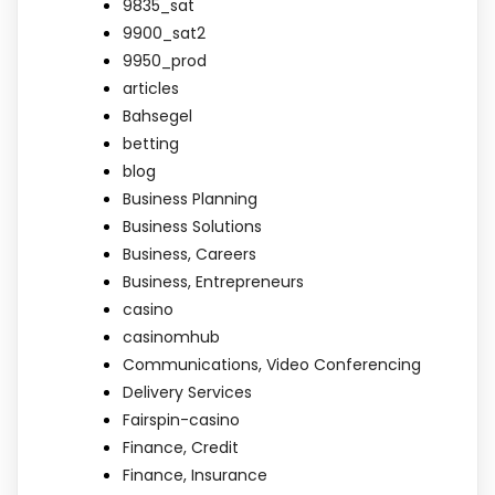
9835_sat
9900_sat2
9950_prod
articles
Bahsegel
betting
blog
Business Planning
Business Solutions
Business, Careers
Business, Entrepreneurs
casino
casinomhub
Communications, Video Conferencing
Delivery Services
Fairspin-casino
Finance, Credit
Finance, Insurance