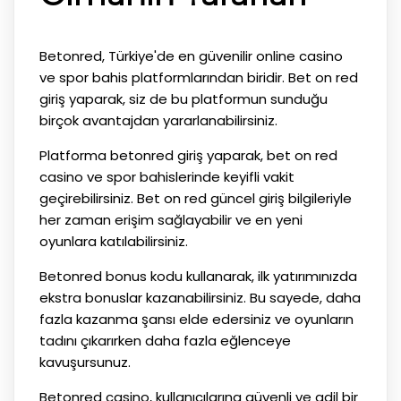
Betonred, Türkiye'de en güvenilir online casino
ve spor bahis platformlarından biridir. Bet on red
giriş yaparak, siz de bu platformun sunduğu
birçok avantajdan yararlanabilirsiniz.
Platforma betonred giriş yaparak, bet on red
casino ve spor bahislerinde keyifli vakit
geçirebilirsiniz. Bet on red güncel giriş bilgileriyle
her zaman erişim sağlayabilir ve en yeni
oyunlara katılabilirsiniz.
Betonred bonus kodu kullanarak, ilk yatırımınızda
ekstra bonuslar kazanabilirsiniz. Bu sayede, daha
fazla kazanma şansı elde edersiniz ve oyunların
tadını çıkarırken daha fazla eğlenceye
kavuşursunuz.
Betonred casino, kullanıcılarına güvenli ve adil bir