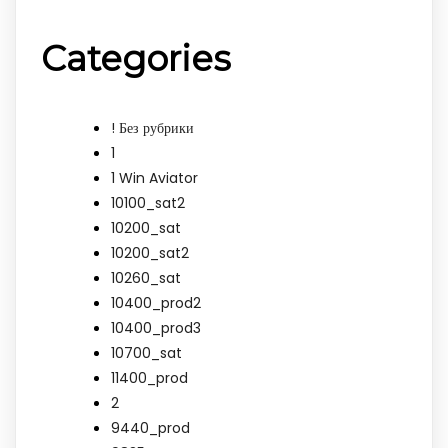
Categories
! Без рубрики
1
1 Win Aviator
10100_sat2
10200_sat
10200_sat2
10260_sat
10400_prod2
10400_prod3
10700_sat
11400_prod
2
9440_prod