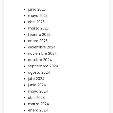
junio 2025
mayo 2025
abril 2025
marzo 2025
febrero 2025
enero 2025
diciembre 2024
noviembre 2024
octubre 2024
septiembre 2024
agosto 2024
julio 2024
junio 2024
mayo 2024
abril 2024
marzo 2024
enero 2024