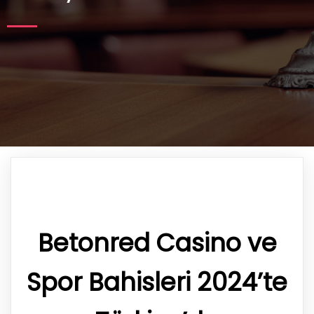
Betonred Casino ve
Spor Bahisleri 2024’te