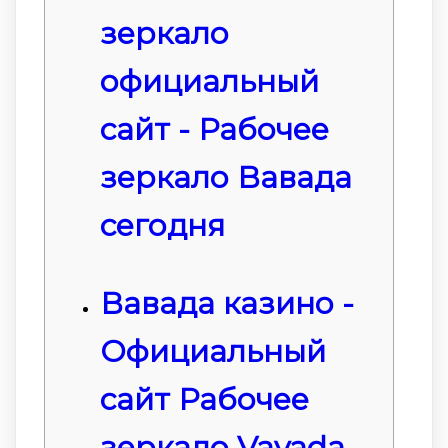
зеркало
официальный
сайт - Рабочее
зеркало Вавада
сегодня
Вавада казино -
Официальный
сайт Рабочее
зеркало Vavada