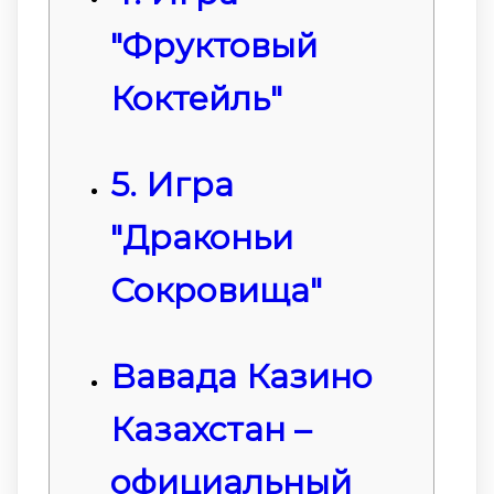
"Фруктовый
Коктейль"
5. Игра
"Драконьи
Сокровища"
Вавада Казино
Казахстан –
официальный