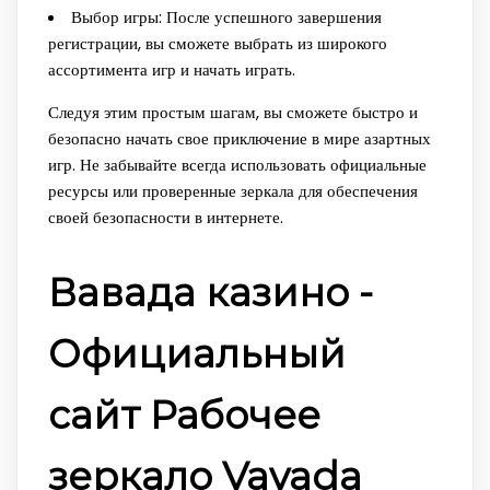
Выбор игры: После успешного завершения
регистрации, вы сможете выбрать из широкого
ассортимента игр и начать играть.
Следуя этим простым шагам, вы сможете быстро и
безопасно начать свое приключение в мире азартных
игр. Не забывайте всегда использовать официальные
ресурсы или проверенные зеркала для обеспечения
своей безопасности в интернете.
Вавада казино -
Официальный
сайт Рабочее
зеркало Vavada