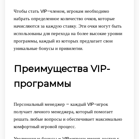
Чтобы стать VIP-членом, игрокам необходимо
набрать определенное количество очков, которые
начисляются за каждую ставку. Эти очки могут быть
использованы для перехода на более высокие уровни
программы, каждый из которых предлагает свои
уникальные бонусы и привилегии.
Преимущества VIP-
программы
Персональный менеджер – каждый VIP-игрок
получает личного менеджера, который помогает
решать любые вопросы и обеспечивает максимально
комфортный игровой процесс.
Увеличенные бонусы – VIP-игроки имеют доступ к