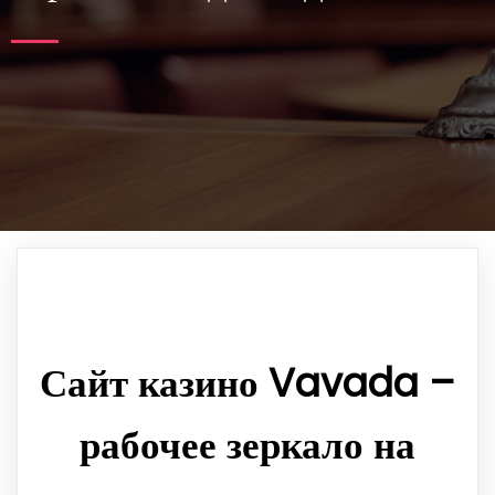
Сайт казино Vavada –
рабочее зеркало на