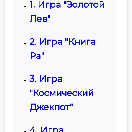
1. Игра "Золотой
Лев"
2. Игра "Книга
Ра"
3. Игра
"Космический
Джекпот"
4. Игра