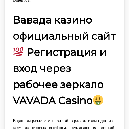
клиентов.
Вавада казино
официальный сайт
Регистрация и
вход через
рабочее зеркало
VAVADA Casino
В данном разделе мы подробно рассмотрим одно из
ведущих игровых платформ, предлагающих широкий