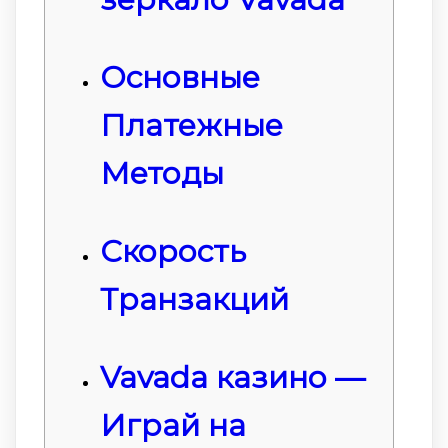
Основные
Платежные
Методы
Скорость
Транзакций
Vavada казино —
Играй на