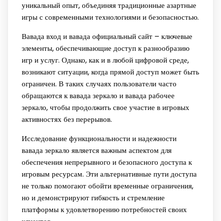
уникальный опыт, объединяя традиционные азартные
игры с современными технологиями и безопасностью.
Вавада вход и вавада официальный сайт – ключевые
элементы, обеспечивающие доступ к разнообразию
игр и услуг. Однако, как и в любой цифровой среде,
возникают ситуации, когда прямой доступ может быть
ограничен. В таких случаях пользователи часто
обращаются к вавада зеркало и вавада рабочее
зеркало, чтобы продолжить свое участие в игровых
активностях без перерывов.
Исследование функциональности и надежности
вавада зеркало является важным аспектом для
обеспечения непрерывного и безопасного доступа к
игровым ресурсам. Эти альтернативные пути доступа
не только помогают обойти временные ограничения,
но и демонстрируют гибкость и стремление
платформы к удовлетворению потребностей своих