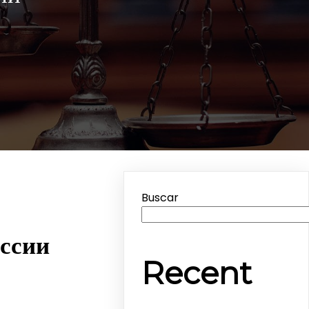
Buscar
оссии
Recent