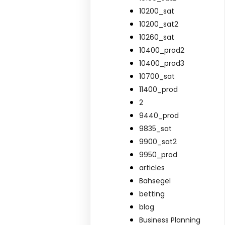
10200_sat
10200_sat2
10260_sat
10400_prod2
10400_prod3
10700_sat
11400_prod
2
9440_prod
9835_sat
9900_sat2
9950_prod
articles
Bahsegel
betting
blog
Business Planning