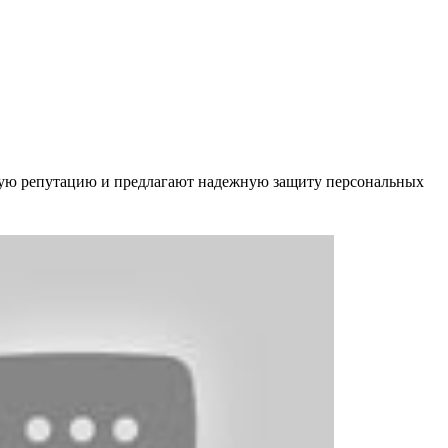
ую репутацию и предлагают надежную защиту персональных