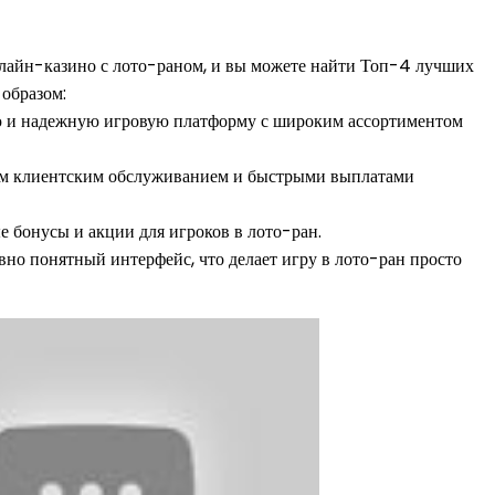
лайн-казино с лото-раном, и вы можете найти Топ-4 лучших
образом:
ную и надежную игровую платформу с широким ассортиментом
ным клиентским обслуживанием и быстрыми выплатами
ые бонусы и акции для игроков в лото-ран.
ивно понятный интерфейс, что делает игру в лото-ран просто