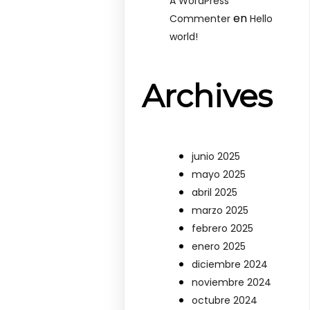
A WordPress
en
Commenter
Hello
world!
Archives
junio 2025
mayo 2025
abril 2025
marzo 2025
febrero 2025
enero 2025
diciembre 2024
noviembre 2024
octubre 2024