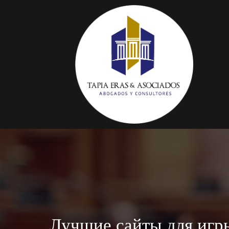
Лучшие сайты для игры