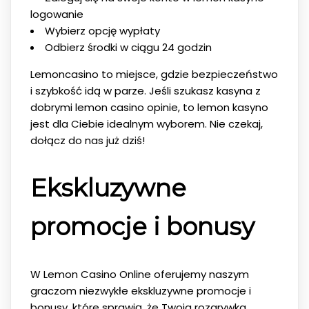
logowanie
Wybierz opcję wypłaty
Odbierz środki w ciągu 24 godzin
Lemoncasino to miejsce, gdzie bezpieczeństwo
i szybkość idą w parze. Jeśli szukasz kasyna z
dobrymi lemon casino opinie, to lemon kasyno
jest dla Ciebie idealnym wyborem. Nie czekaj,
dołącz do nas już dziś!
Ekskluzywne
promocje i bonusy
W Lemon Casino Online oferujemy naszym
graczom niezwykłe ekskluzywne promocje i
bonusy, które sprawią, że Twoja rozgrywka