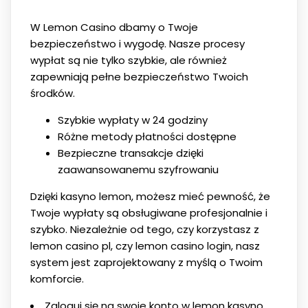
W Lemon Casino dbamy o Twoje
bezpieczeństwo i wygodę. Nasze procesy
wypłat są nie tylko szybkie, ale również
zapewniają pełne bezpieczeństwo Twoich
środków.
Szybkie wypłaty w 24 godziny
Różne metody płatności dostępne
Bezpieczne transakcje dzięki
zaawansowanemu szyfrowaniu
Dzięki kasyno lemon, możesz mieć pewność, że
Twoje wypłaty są obsługiwane profesjonalnie i
szybko. Niezależnie od tego, czy korzystasz z
lemon casino pl, czy lemon casino login, nasz
system jest zaprojektowany z myślą o Twoim
komforcie.
Zaloguj się na swoje konto w lemon kasyno