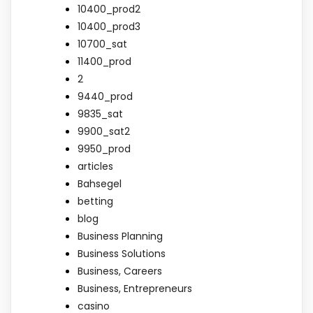
10400_prod2
10400_prod3
10700_sat
11400_prod
2
9440_prod
9835_sat
9900_sat2
9950_prod
articles
Bahsegel
betting
blog
Business Planning
Business Solutions
Business, Careers
Business, Entrepreneurs
casino