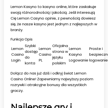
Lemon Kasyno to kasyno online, które zaskakuje
swoją różnorodnością i jakością. Jeśli interesują
Cię Lemon Casyno opinie, z pewnością dowiesz
się, że nasze kasyno jest jednym z najlepszych w
branży.
Funkcja Opis
Szybki
Oficjalna
Lemon
Lemon
Lemon
Proste i
dostęp
strona w
Casino
Casino
Kasyno
bezpieczn
do
języku
Login
PL
Logowanie
logowanie
konta
polskim
Dołącz do nas już dziś i odkryj świat Lemon
Casino Online! Zapewniamy najwyższy poziom
rozrywki i atrakcyjne bonusy dla wszystkich
graczy.
Najlepsze gry i