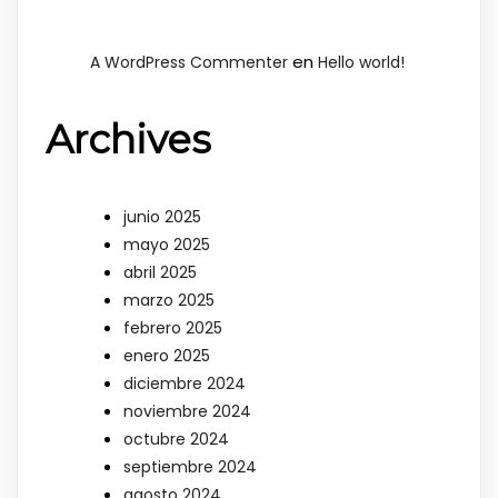
en
A WordPress Commenter
Hello world!
Archives
junio 2025
mayo 2025
abril 2025
marzo 2025
febrero 2025
enero 2025
diciembre 2024
noviembre 2024
octubre 2024
septiembre 2024
agosto 2024