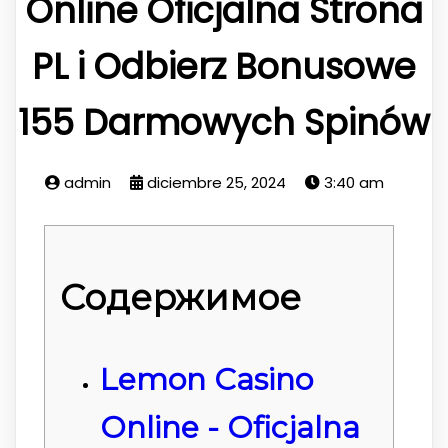
Online Oficjalna Strona
PL i Odbierz Bonusowe
155 Darmowych Spinów
admin
diciembre 25, 2024
3:40 am
Содержимое
Lemon Casino
Online - Oficjalna