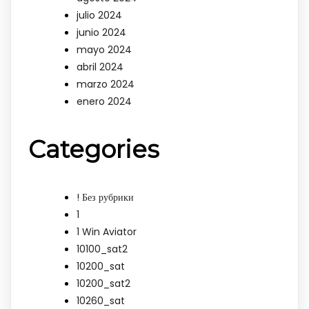
julio 2024
junio 2024
mayo 2024
abril 2024
marzo 2024
enero 2024
Categories
! Без рубрики
1
1 Win Aviator
10100_sat2
10200_sat
10200_sat2
10260_sat