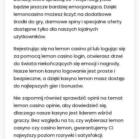
będzie jeszcze bardziej emocjonująca. Dzięki
lemoncasino możesz liczyć na dodatkowe
środki do gry, darmowe spiny i specjalne oferty
dostępne tylko dla naszych lojalnych
użytkowników.
Rejestrując się na lemon casino pl lub logując się
za pomocą lemon casino login, otwierasz drzwi
do świata niekończących się emocji i nagrody.
Nasze lemon kasyno logowanie jest proste i
bezpieczne, a dzięki kasyno lemon masz dostęp
do najlepszych gier i bonusów.
Nie zapomnij również sprawdzić opinii na temat
lemon casino opinie, aby dowiedzieć się,
dlaczego nasze kasyno jest liderem wśród
graczy. Bez względu na to, czy wybierasz lemon
casyno czy casino lemon, gwarantujemy Ci
najwyższy poziom rozrywki i satysfakcji.