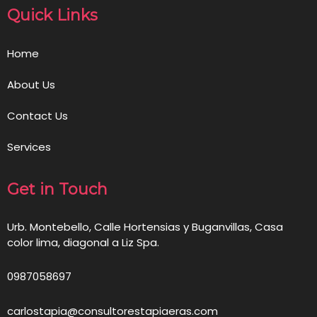
Quick Links
Home
About Us
Contact Us
Services
Get in Touch
Urb. Montebello, Calle Hortensias y Buganvillas, Casa
color lima, diagonal a Liz Spa.
0987058697
carlostapia@consultorestapiaeras.com