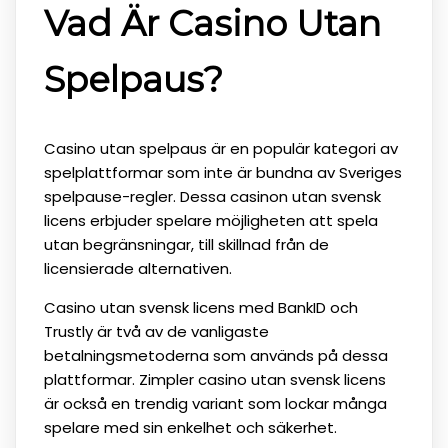
Vad Är Casino Utan
Spelpaus?
Casino utan spelpaus är en populär kategori av
spelplattformar som inte är bundna av Sveriges
spelpause-regler. Dessa casinon utan svensk
licens erbjuder spelare möjligheten att spela
utan begränsningar, till skillnad från de
licensierade alternativen.
Casino utan svensk licens med BankID och
Trustly är två av de vanligaste
betalningsmetoderna som används på dessa
plattformar. Zimpler casino utan svensk licens
är också en trendig variant som lockar många
spelare med sin enkelhet och säkerhet.