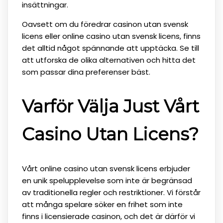
insättningar.
Oavsett om du föredrar casinon utan svensk
licens eller online casino utan svensk licens, finns
det alltid något spännande att upptäcka. Se till
att utforska de olika alternativen och hitta det
som passar dina preferenser bäst.
Varför Välja Just Vårt
Casino Utan Licens?
Vårt online casino utan svensk licens erbjuder
en unik spelupplevelse som inte är begränsad
av traditionella regler och restriktioner. Vi förstår
att många spelare söker en frihet som inte
finns i licensierade casinon, och det är därför vi