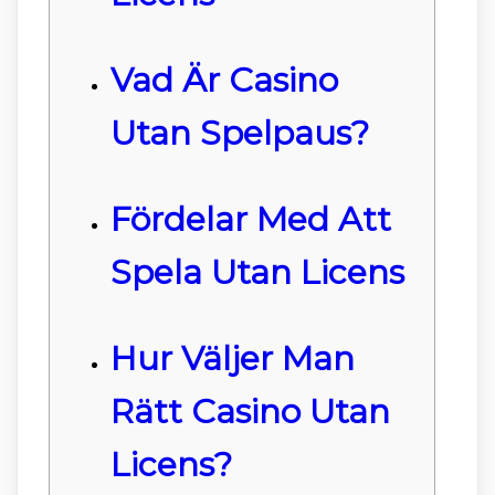
Vad Är Casino
Utan Spelpaus?
Fördelar Med Att
Spela Utan Licens
Hur Väljer Man
Rätt Casino Utan
Licens?