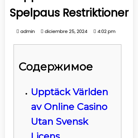
Spelpaus Restriktioner
admin
diciembre 25, 2024
4:02 pm
Содержимое
Upptäck Världen
av Online Casino
Utan Svensk
Licens