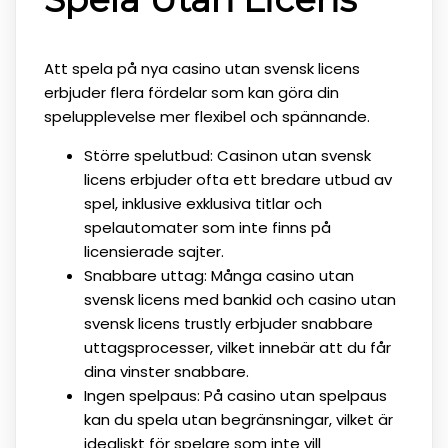
Att spela på nya casino utan svensk licens
erbjuder flera fördelar som kan göra din
spelupplevelse mer flexibel och spännande.
Större spelutbud: Casinon utan svensk
licens erbjuder ofta ett bredare utbud av
spel, inklusive exklusiva titlar och
spelautomater som inte finns på
licensierade sajter.
Snabbare uttag: Många casino utan
svensk licens med bankid och casino utan
svensk licens trustly erbjuder snabbare
uttagsprocesser, vilket innebär att du får
dina vinster snabbare.
Ingen spelpaus: På casino utan spelpaus
kan du spela utan begränsningar, vilket är
idealiskt för spelare som inte vill