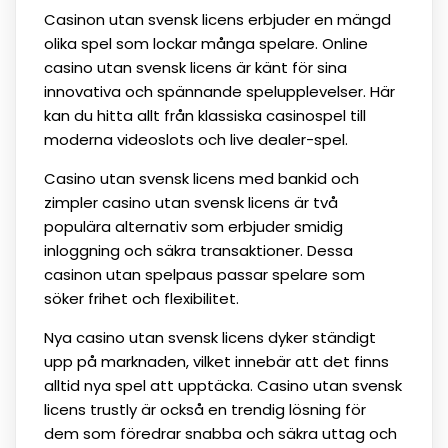
Casinon utan svensk licens erbjuder en mängd
olika spel som lockar många spelare. Online
casino utan svensk licens är känt för sina
innovativa och spännande spelupplevelser. Här
kan du hitta allt från klassiska casinospel till
moderna videoslots och live dealer-spel.
Casino utan svensk licens med bankid och
zimpler casino utan svensk licens är två
populära alternativ som erbjuder smidig
inloggning och säkra transaktioner. Dessa
casinon utan spelpaus passar spelare som
söker frihet och flexibilitet.
Nya casino utan svensk licens dyker ständigt
upp på marknaden, vilket innebär att det finns
alltid nya spel att upptäcka. Casino utan svensk
licens trustly är också en trendig lösning för
dem som föredrar snabba och säkra uttag och