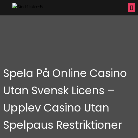
Spela På Online Casino
Utan Svensk Licens –
Upplev Casino Utan
Spelpaus Restriktioner