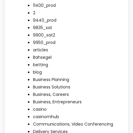
11400_prod
2
9440_prod
9835_sat
9900_sat2
9950_prod
articles
Bahsegel
betting
blog
Business Planning
Business Solutions
Business, Careers
Business, Entrepreneurs
casino
casinomhub
Communications, Video Conferencing
Delivery Services