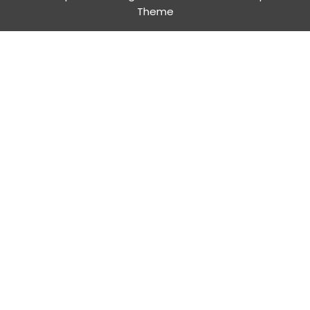
Theme