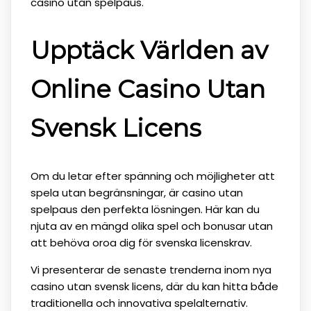
casino utan spelpaus.
Upptäck Världen av
Online Casino Utan
Svensk Licens
Om du letar efter spänning och möjligheter att
spela utan begränsningar, är casino utan
spelpaus den perfekta lösningen. Här kan du
njuta av en mängd olika spel och bonusar utan
att behöva oroa dig för svenska licenskrav.
Vi presenterar de senaste trenderna inom nya
casino utan svensk licens, där du kan hitta både
traditionella och innovativa spelalternativ.