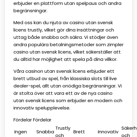
erbjuder en plattform utan spelpaus och andra
begränsningar.
Med oss kan du njuta av casino utan svensk
licens trustly, vilket gör dina insättningar och
uttag både snabba och säkra. Vi stödjer även
andra populära betalningsmetoder som zimpler
casino utan svensk licens, vilket säkerställer att
du alltid har möjlighet att spela på dina villkor.
Våra casinon utan svensk licens erbjuder ett
brett utbud av spel, från klassiska slots till live
dealer-spel, allt utan onödiga begränsningar. Vi
är stolta över att vara ett av de nya casino
utan svensk licens som erbjuder en modern och
innovativ spelupplevelse.
Fördelar Fördelar
Trustly
Säkerh
Ingen
Snabba
Brett
Innovativ
och
och