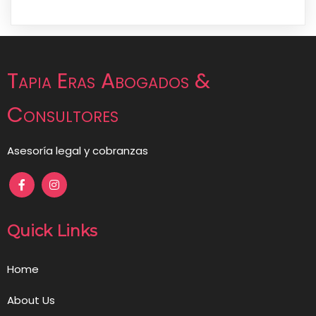
Tapia Eras Abogados &
Consultores
Asesoría legal y cobranzas
Quick Links
Home
About Us