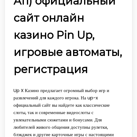
Ап) официальный
сайт онлайн
казино Pin Up,
игровые автоматы,
регистрация
Up X Казино предлагает огромный выбор игр и
развлечений для каждого игрока. На up-x
официальный сайт вы найдете как классические
слоты, так и современные видеослоты с
увлекательными сюжетами и бонусами. Для
любителей живого общения доступны рулетки,
блэкджек и другие карточные игры с настоящими