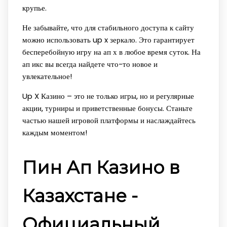
крупье.
Не забывайте, что для стабильного доступа к сайту
можно использовать up x зеркало. Это гарантирует
бесперебойную игру на ап х в любое время суток. На
ап икс вы всегда найдете что-то новое и
увлекательное!
Up X Казино – это не только игры, но и регулярные
акции, турниры и приветственные бонусы. Станьте
частью нашей игровой платформы и наслаждайтесь
каждым моментом!
Пин Ап Казино в
Казахстане -
Официальный