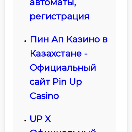
автоматы,
регистрация
Пин Ап Казино в
Казахстане -
Официальный
сайт Pin Up
Casino
UP X