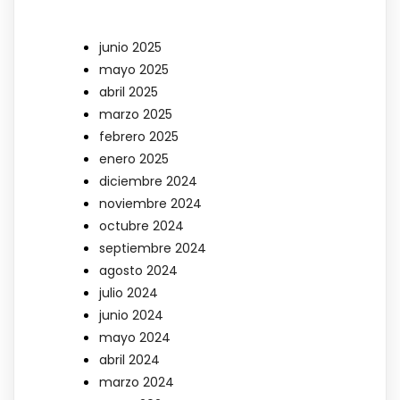
junio 2025
mayo 2025
abril 2025
marzo 2025
febrero 2025
enero 2025
diciembre 2024
noviembre 2024
octubre 2024
septiembre 2024
agosto 2024
julio 2024
junio 2024
mayo 2024
abril 2024
marzo 2024