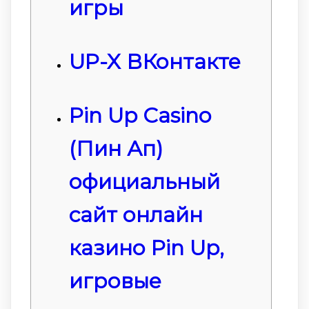
игры
UP-X ВКонтакте
Pin Up Casino
(Пин Ап)
официальный
сайт онлайн
казино Pin Up,
игровые