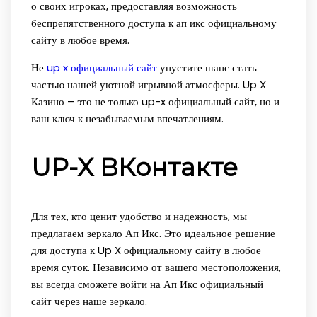
о своих игроках, предоставляя возможность
беспрепятственного доступа к ап икс официальному
сайту в любое время.
Не
up x официальный сайт
упустите шанс стать
частью нашей уютной игрывной атмосферы. Up X
Казино – это не только up-x официальный сайт, но и
ваш ключ к незабываемым впечатлениям.
UP-X ВКонтакте
Для тех, кто ценит удобство и надежность, мы
предлагаем зеркало Ап Икс. Это идеальное решение
для доступа к Up X официальному сайту в любое
время суток. Независимо от вашего местоположения,
вы всегда сможете войти на Ап Икс официальный
сайт через наше зеркало.