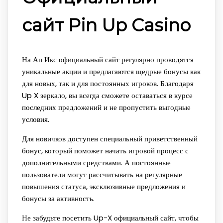
сайт Pin Up Casino
На Ап Икс официальный сайт регулярно проводятся
уникальные акции и предлагаются щедрые бонусы как
для новых, так и для постоянных игроков. Благодаря
Up X зеркало, вы всегда сможете оставаться в курсе
последних предложений и не пропустить выгодные
условия.
Для новичков доступен специальный приветственный
бонус, который поможет начать игровой процесс с
дополнительными средствами. А постоянные
пользователи могут рассчитывать на регулярные
повышения статуса, эксклюзивные предложения и
бонусы за активность.
Не забудьте посетить Up-X официальный сайт, чтобы