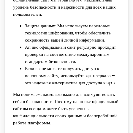
уровень безопасности и надежности для всех наших
пользователей.
Защита данных: Мы используем передовые
технологии шифрования, чтобы обеспечить
сохранность вашей личной информации.
Ап икс официальный сайт регулярно проходит
проверки на соответствие международным
стандартам безопасности.
Если вы не можете получить доступ к
основному сайту, используйте up x зеркало –
это надежная альтернатива для доступа к up x.
Мы понимаем, насколько важно для вас чувствовать
себя в безопасности. Поэтому на ап икс официальный
сайт вы всегда можете быть уверены в
конфиденциальности своих данных и бесперебойной
работе платформы.