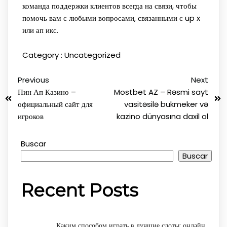
команда поддержки клиентов всегда на связи, чтобы
помочь вам с любыми вопросами, связанными с up x
или ап икс.
Category :
Uncategorized
Previous
Next
Пин Ап Казино –
Mostbet AZ – Rəsmi sayt
официальный сайт для
vasitəsilə bukmeker və
игроков
kazino dünyasına daxil ol
Buscar
Buscar
Recent Posts
Каким способом играть в лучшие слоты: онлайн