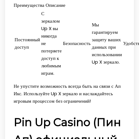
Преимущества Описание
С
зеркалом
Мы
Up X вы
гарантируем
никогда
Постоянный
защиту ваших
не
Безопасность
Удобст
доступ
данных при
потеряете
использовании
доступ к
Up X зеркало.
любимым
играм.
Не упустите возможность всегда быть на связи с Ап
Икс. Используйте Up X зеркало и наслаждайтесь
игровым процессом без ограничений!
Pin Up Casino (Пин