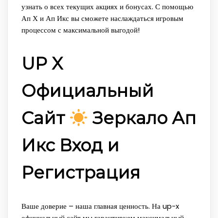
узнать о всех текущих акциях и бонусах. С помощью
Ап Х и Ап Икс вы сможете наслаждаться игровым
процессом с максимальной выгодой!
UP X
Официальный
Сайт
Зеркало Ап
Икс Вход и
Регистрация
Ваше доверие – наша главная ценность. На up-x
официальный сайт мы гарантируем максимальный