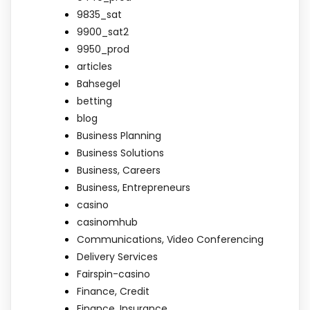
9835_sat
9900_sat2
9950_prod
articles
Bahsegel
betting
blog
Business Planning
Business Solutions
Business, Careers
Business, Entrepreneurs
casino
casinomhub
Communications, Video Conferencing
Delivery Services
Fairspin-casino
Finance, Credit
Finance, Insurance