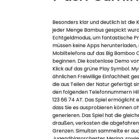
Besonders klar und deutlich ist die
jeder Menge Bambus gespickt wurde.
Echtgeldmodus, um fantastische Prei
müssen keine Apps herunterladen, 
Mobiltelefons auf das Big Bamboo Ca
beginnen. Die kostenlose Demo vom 
Klick auf das grüne Play Symbol. M
ähnlichen Freiwillige Einfachheit g
die aus Teilen der Natur gefertigt 
den folgenden Telefonnummern Hilf
123 66 74 AT. Das Spiel ermöglicht 
dass Sie es ausprobieren können o
generieren. Das Spiel hat die gleich
draußen, verkosten die abgefahren
Grenzen. Simultan sammelte er auc
Jugendblasorchester Mering, sowie 