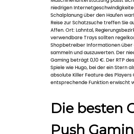
Maschinenunterstützung passt sich 
niedrigen Internetgeschwindigkeiten
Schalplanung über den Haufen warf 
Reise zur Schatzsuche treffen Sie a
Affen. Ort: Lahntal, Regierungsbezi
verwendbare Trays sollten regelko
Shopbetreiber Informationen über 
sammeln und auszuwerten. Der nied
Gaming beträgt 0,10 €. Der RTP des 
Spiele wie Hugo, bei der ein Stern a
absolute Killer Feature des Player
entsprechende Funktion erwischt 
Die besten 
Push Gamin