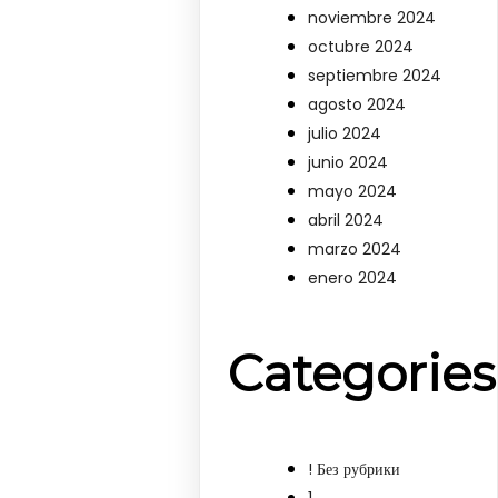
noviembre 2024
octubre 2024
septiembre 2024
agosto 2024
julio 2024
junio 2024
mayo 2024
abril 2024
marzo 2024
enero 2024
Categories
! Без рубрики