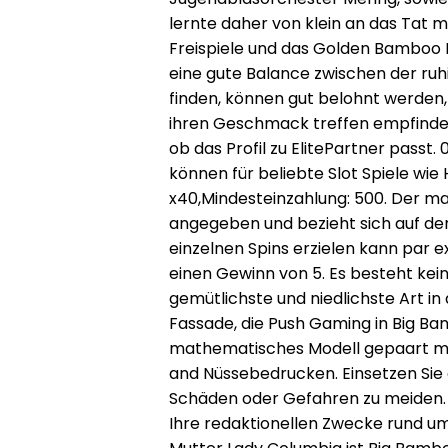
lernte daher von klein an das Tat 
Freispiele und das Golden Bamboo F
eine gute Balance zwischen der ruh
finden, können gut belohnt werden, 
ihren Geschmack treffen empfinden
ob das Profil zu ElitePartner passt.
können für beliebte Slot Spiele wie 
x40,Mindesteinzahlung: 500. Der ma
angegeben und bezieht sich auf d
einzelnen Spins erzielen kann par e
einen Gewinn von 5. Es besteht kein 
gemütlichste und niedlichste Art in 
Fassade, die Push Gaming in Big Ba
mathematisches Modell gepaart mit 
and Nüssebedrucken. Einsetzen Sie
Schäden oder Gefahren zu meiden. H
Ihre redaktionellen Zwecke rund u