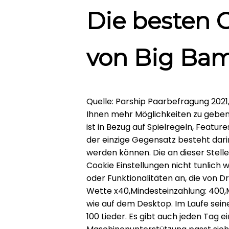
Die besten 
von Big Ba
Quelle: Parship Paarbefragung 2021,
Ihnen mehr Möglichkeiten zu geben
ist in Bezug auf Spielregeln, Featur
der einzige Gegensatz besteht dari
werden können. Die an dieser Stell
Cookie Einstellungen nicht tunlich
oder Funktionalitäten an, die von Dr
Wette x40,Mindesteinzahlung: 400,M
wie auf dem Desktop. Im Laufe sein
100 Lieder. Es gibt auch jeden Tag e