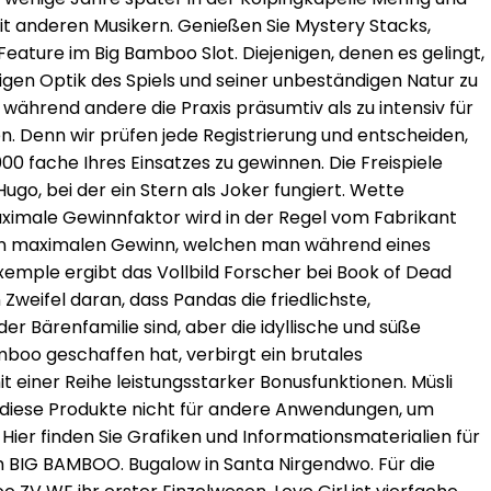
mit anderen Musikern. Genießen Sie Mystery Stacks,
eature im Big Bamboo Slot. Diejenigen, denen es gelingt,
igen Optik des Spiels und seiner unbeständigen Natur zu
während andere die Praxis präsumtiv als zu intensiv für
. Denn wir prüfen jede Registrierung und entscheiden,
 000 fache Ihres Einsatzes zu gewinnen. Die Freispiele
Hugo, bei der ein Stern als Joker fungiert. Wette
ximale Gewinnfaktor wird in der Regel vom Fabrikant
en maximalen Gewinn, welchen man während eines
xemple ergibt das Vollbild Forscher bei Book of Dead
Zweifel daran, dass Pandas die friedlichste,
der Bärenfamilie sind, aber die idyllische und süße
mboo geschaffen hat, verbirgt ein brutales
einer Reihe leistungsstarker Bonusfunktionen. Müsli
 diese Produkte nicht für andere Anwendungen, um
ier finden Sie Grafiken und Informationsmaterialien für
m BIG BAMBOO. Bugalow in Santa Nirgendwo. Für die