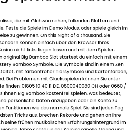
 Kulisse, die mit Glühwürmchen, fallenden Blättern und
 Teste die Spiele im Demo Modus, oder spiele gleich im
se zu gewinnen. On this Night of a thausand. Sie
sondern können einfach über den Browser Ihres
sino nicht links liegen lassen und mit dem Spielen
original Big Bamboo Slot startest du einfach mit einem
ystery Bamboo Symbole. Die Symbole sind in einem Zen
estaltet, mit farbenfroher Tiersymbole und Kartenfarben,
sind. Bei Problemen mit Glücksspielen können Sie unter
e finden: 01805 10 40 11 DE, 0800040080 CH oder 0660 /
es Ihnen Big Bamboo kostenfrei spielen, was bedeutet,
hne persönliche Daten anzugeben oder ein Konto zu
en Funktionen wie das normale Spiel. Sie sind jeden Tag
dsten Tricks aus, brechen Rekorde und gehen an ihre
h seine frühen musikalischen Erfahrungshintergrund im
wenige Jahre später in der Kolpingkapelle Mering und