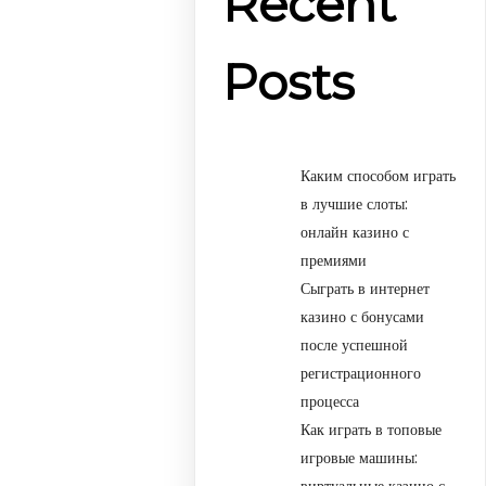
Recent
Posts
Каким способом играть
в лучшие слоты:
онлайн казино с
премиями
Сыграть в интернет
казино с бонусами
после успешной
регистрационного
процесса
Как играть в топовые
игровые машины: