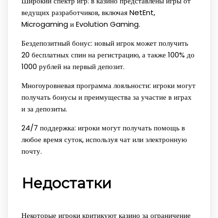
Широкий спектр игр: в казино представлены игры от
ведущих разработчиков, включая NetEnt,
Microgaming и Evolution Gaming.
Бездепозитный бонус: новый игрок может получить
20 бесплатных спин на регистрацию, а также 100% до
1000 рублей на первый депозит.
Многоуровневая программа лояльности: игроки могут
получать бонусы и преимущества за участие в играх
и за депозиты.
24/7 поддержка: игроки могут получать помощь в
любое время суток, используя чат или электронную
почту.
Недостатки
Некоторые игроки критикуют казино за ограничение