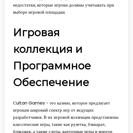
недостатки, которые игроки должны учитывать при
выборе игровой площадки.
Игровая
коллекция и
Программное
Обеспечение
Сultan Games - это казино, которое предлагает
игрокам широкий спектр игр от ведущих
разработчиков. В их игровой коллекции представлены
классические игры, такие как рулетка, бэккарат,
блэкджек, а также слоты, карточные игры и многое