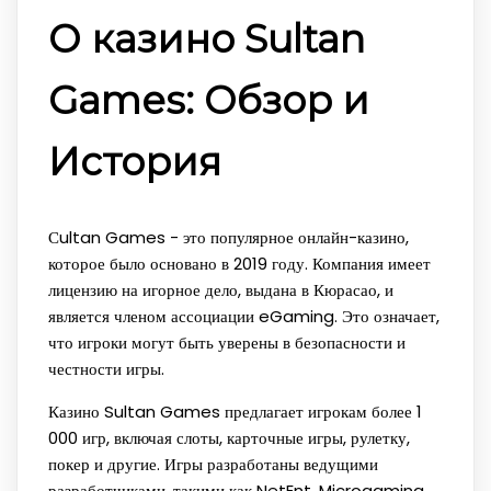
О казино Sultan
Games: Обзор и
История
Сultan Games - это популярное онлайн-казино,
которое было основано в 2019 году. Компания имеет
лицензию на игорное дело, выдана в Кюрасао, и
является членом ассоциации eGaming. Это означает,
что игроки могут быть уверены в безопасности и
честности игры.
Казино Sultan Games предлагает игрокам более 1
000 игр, включая слоты, карточные игры, рулетку,
покер и другие. Игры разработаны ведущими
разработчиками, такими как NetEnt, Microgaming,