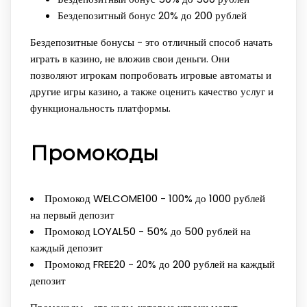
Бездепозитный бонус 20% до 200 рублей
Бездепозитные бонусы - это отличный способ начать
играть в казино, не вложив свои деньги. Они
позволяют игрокам попробовать игровые автоматы и
другие игры казино, а также оценить качество услуг и
функциональность платформы.
Промокоды
Промокод WELCOME100 - 100% до 1000 рублей
на первый депозит
Промокод LOYAL50 - 50% до 500 рублей на
каждый депозит
Промокод FREE20 - 20% до 200 рублей на каждый
депозит