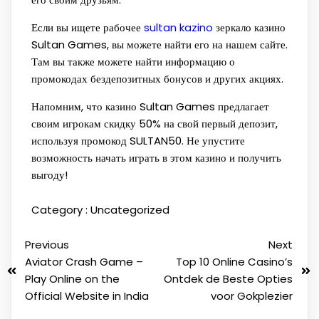
Если вы ищете рабочее
sultan kazino
зеркало казино
Sultan Games, вы можете найти его на нашем сайте.
Там вы также можете найти информацию о
промокодах бездепозитных бонусов и других акциях.
Напомним, что казино Sultan Games предлагает
своим игрокам скидку 50% на свой первый депозит,
используя промокод SULTAN50. Не упустите
возможность начать играть в этом казино и получить
выгоду!
Category :
Uncategorized
Previous
Next
Aviator Crash Game –
Top 10 Online Casino’s
Play Online on the
Ontdek de Beste Opties
Official Website in India
voor Gokplezier