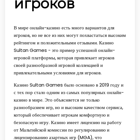
игроков
В мире онлайн-казино есть много вариантов для
игроков, но не все из них могут похвастаться высоким
рейтингом и положительными отзывами. Казино
Sultan Games - это пример успешной онлайн-
игровой платформы, которая привлекает игроков
своей разнообразной игровой коллекцией и
привлекательными условиями для игроков.
Казино Sultan Games было основано в 2019 году и
с тех пор стало одним из самых популярных онлайн-
казино в мире. Это объясняется не только
разнообразием игр, но и высоким качеством сервиса,
который обеспечивает игрокам комфортную и
безопасную игру. Казино имеет лицензию на работу
от Мальтийской комиссии по регулированию и
лицензированию азартных игр (MGA), что