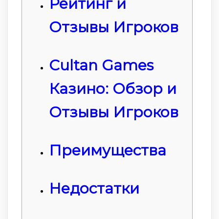
Рейтинг и
Отзывы Игроков
Сultan Games
Казино: Обзор и
Отзывы Игроков
Преимущества
Недостатки