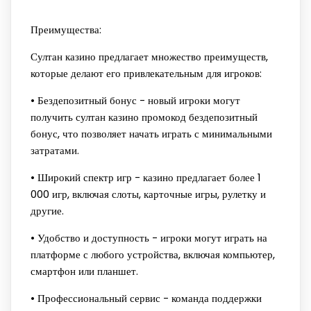
Преимущества:
Султан казино предлагает множество преимуществ,
которые делают его привлекательным для игроков:
• Бездепозитный бонус - новый игроки могут
получить султан казино промокод бездепозитный
бонус, что позволяет начать играть с минимальными
затратами.
• Широкий спектр игр - казино предлагает более 1
000 игр, включая слоты, карточные игры, рулетку и
другие.
• Удобство и доступность - игроки могут играть на
платформе с любого устройства, включая компьютер,
смартфон или планшет.
• Профессиональный сервис - команда поддержки