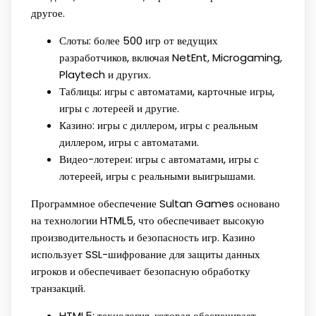
другое.
Слоты: более 500 игр от ведущих
разработчиков, включая NetEnt, Microgaming,
Playtech и других.
Таблицы: игры с автоматами, карточные игры,
игры с лотереей и другие.
Казино: игры с диллером, игры с реальным
диллером, игры с автоматами.
Видео-лотереи: игры с автоматами, игры с
лотереей, игры с реальными выигрышами.
Программное обеспечение Sultan Games основано
на технологии HTML5, что обеспечивает высокую
производительность и безопасность игр. Казино
использует SSL-шифрование для защиты данных
игроков и обеспечивает безопасную обработку
транзакций.
HTML5: технология, которая обеспечивает