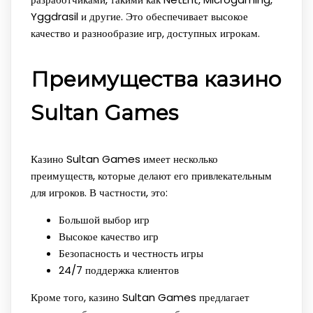
Yggdrasil и другие. Это обеспечивает высокое
качество и разнообразие игр, доступных игрокам.
Преимущества казино
Sultan Games
Казино Sultan Games имеет несколько
преимуществ, которые делают его привлекательным
для игроков. В частности, это:
Большой выбор игр
Высокое качество игр
Безопасность и честность игры
24/7 поддержка клиентов
Кроме того, казино Sultan Games предлагает