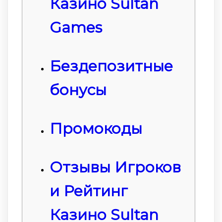
Казино Sultan
Games
Бездепозитные
бонусы
Промокоды
Отзывы Игроков
и Рейтинг
Казино Sultan