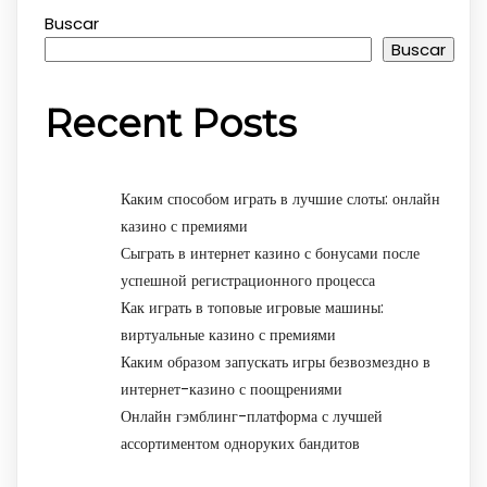
Buscar
Buscar
Recent Posts
Каким способом играть в лучшие слоты: онлайн
казино с премиями
Сыграть в интернет казино с бонусами после
успешной регистрационного процесса
Как играть в топовые игровые машины:
виртуальные казино с премиями
Каким образом запускать игры безвозмездно в
интернет-казино с поощрениями
Онлайн гэмблинг-платформа с лучшей
ассортиментом одноруких бандитов