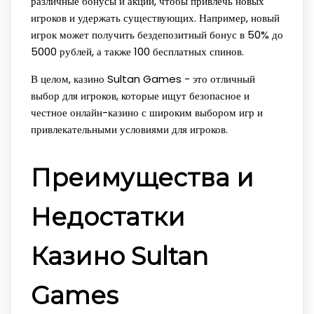
различные бонусы и акции, чтобы привлечь новых
игроков и удержать существующих. Например, новый
игрок может получить бездепозитный бонус в 50% до
5000 рублей, а также 100 бесплатных спинов.
В целом, казино Sultan Games - это отличный
выбор для игроков, которые ищут безопасное и
честное онлайн-казино с широким выбором игр и
привлекательными условиями для игроков.
Преимущества и
Недостатки
Казино Sultan
Games