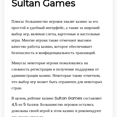
Sultan Games
Плюсы: большинство игроков хвалят казино за его
простой и удобный интерфейс, а также за широкий
выбор игр, включая слоты, карточные и настольные
игры. Многие игроки также отмечают высокое
качество работы казино, которое обеспечивает
безопасность и конфиденциальность транзакций.
Минусы: некоторые игроки пожаловались на
сложность регистрации и получение поддержки от
администрации казино. Некоторые также отметили,
что выбор игр может быть ограничен для некоторых
стран.
В целом, рейтинг казино Sultan Games составляет
4,5 из 5 баллов. Большинство игроков остались
довольны своей игрой в этом казино и рекомендуют
его своим друзьям.