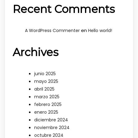
Recent Comments
en
A WordPress Commenter
Hello world!
Archives
junio 2025
mayo 2025
abril 2025
marzo 2025
febrero 2025
enero 2025
diciembre 2024
noviembre 2024
octubre 2024