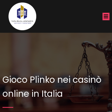
Gioco Plinko nei casinò
online in Italia