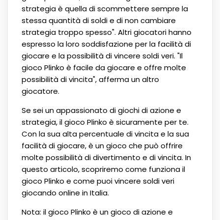
strategia è quella di scommettere sempre la
stessa quantità di soldi e di non cambiare
strategia troppo spesso". Altri giocatori hanno
espresso la loro soddisfazione per la facilità di
giocare e la possibilità di vincere soldi veri. "Il
gioco Plinko è facile da giocare e offre molte
possibilità di vincita", afferma un altro
giocatore.
Se sei un appassionato di giochi di azione e
strategia, il gioco Plinko è sicuramente per te.
Con la sua alta percentuale di vincita e la sua
facilità di giocare, è un gioco che può offrire
molte possibilità di divertimento e di vincita. In
questo articolo, scopriremo come funziona il
gioco Plinko e come puoi vincere soldi veri
giocando online in Italia.
Nota: il gioco Plinko è un gioco di azione e