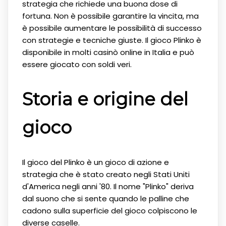
strategia che richiede una buona dose di
fortuna. Non è possibile garantire la vincita, ma
è possibile aumentare le possibilità di successo
con strategie e tecniche giuste. Il gioco Plinko è
disponibile in molti casinò online in Italia e può
essere giocato con soldi veri.
Storia e origine del
gioco
Il gioco del Plinko è un gioco di azione e
strategia che è stato creato negli Stati Uniti
d'America negli anni '80. Il nome "Plinko" deriva
dal suono che si sente quando le palline che
cadono sulla superficie del gioco colpiscono le
diverse caselle.