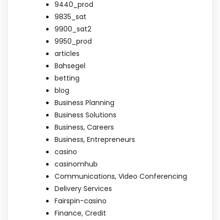
9440_prod
9835_sat
9900_sat2
9950_prod
articles
Bahsegel
betting
blog
Business Planning
Business Solutions
Business, Careers
Business, Entrepreneurs
casino
casinomhub
Communications, Video Conferencing
Delivery Services
Fairspin-casino
Finance, Credit