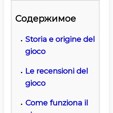
Содержимое
Storia e origine del
gioco
Le recensioni del
gioco
Come funziona il