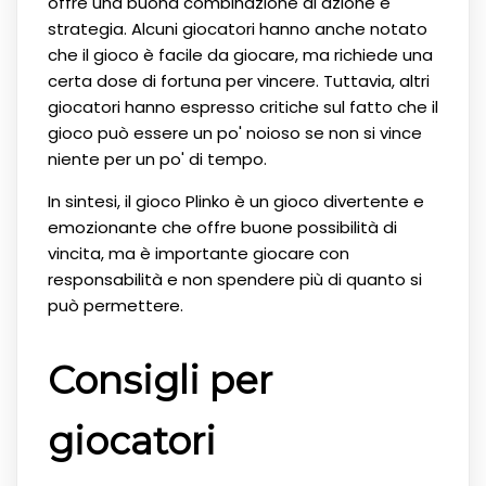
offre una buona combinazione di azione e
strategia. Alcuni giocatori hanno anche notato
che il gioco è facile da giocare, ma richiede una
certa dose di fortuna per vincere. Tuttavia, altri
giocatori hanno espresso critiche sul fatto che il
gioco può essere un po' noioso se non si vince
niente per un po' di tempo.
In sintesi, il gioco Plinko è un gioco divertente e
emozionante che offre buone possibilità di
vincita, ma è importante giocare con
responsabilità e non spendere più di quanto si
può permettere.
Consigli per
giocatori