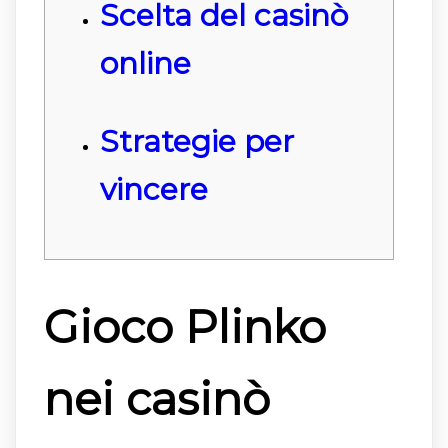
Scelta del casinò
online
Strategie per
vincere
Gioco Plinko
nei casinò