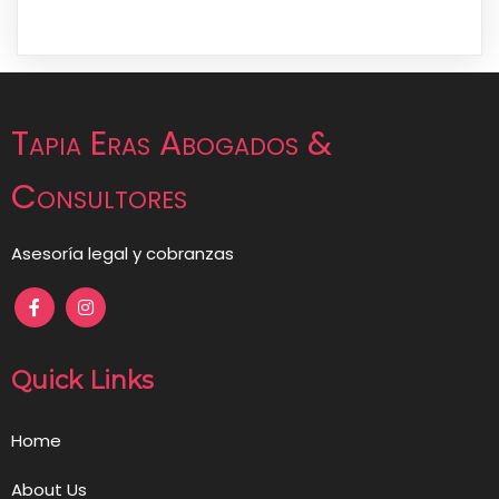
Tapia Eras Abogados &
Consultores
Asesoría legal y cobranzas
Quick Links
Home
About Us