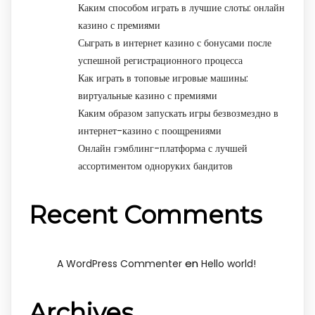
Каким способом играть в лучшие слоты: онлайн
казино с премиями
Сыграть в интернет казино с бонусами после
успешной регистрационного процесса
Как играть в топовые игровые машины:
виртуальные казино с премиями
Каким образом запускать игры безвозмездно в
интернет-казино с поощрениями
Онлайн гэмблинг-платформа с лучшей
ассортиментом одноруких бандитов
Recent Comments
en
A WordPress Commenter
Hello world!
Archives