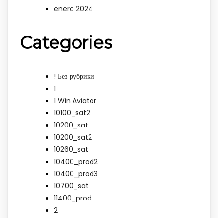
enero 2024
Categories
! Без рубрики
1
1 Win Aviator
10100_sat2
10200_sat
10200_sat2
10260_sat
10400_prod2
10400_prod3
10700_sat
11400_prod
2