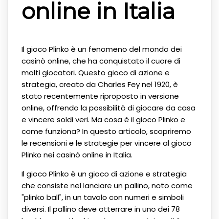
online in Italia
Il gioco Plinko è un fenomeno del mondo dei
casinò online, che ha conquistato il cuore di
molti giocatori. Questo gioco di azione e
strategia, creato da Charles Fey nel 1920, è
stato recentemente riproposto in versione
online, offrendo la possibilità di giocare da casa
e vincere soldi veri. Ma cosa è il gioco Plinko e
come funziona? In questo articolo, scopriremo
le recensioni e le strategie per vincere al gioco
Plinko nei casinò online in Italia.
Il gioco Plinko è un gioco di azione e strategia
che consiste nel lanciare un pallino, noto come
"plinko ball", in un tavolo con numeri e simboli
diversi. Il pallino deve atterrare in uno dei 78