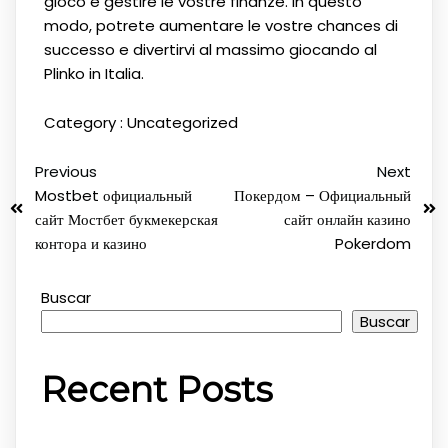
gioco e gestire le vostre finanze. In questo
modo, potrete aumentare le vostre chances di
successo e divertirvi al massimo giocando al
Plinko in Italia.
Category :
Uncategorized
Previous
Next
Mostbet официальный
Покердом – Официальный
сайт Мостбет букмекерская
сайт онлайн казино
контора и казино
Pokerdom
Buscar
Buscar
Recent Posts