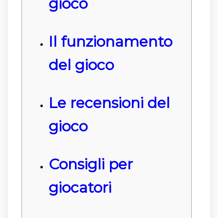
gioco
Il funzionamento
del gioco
Le recensioni del
gioco
Consigli per
giocatori