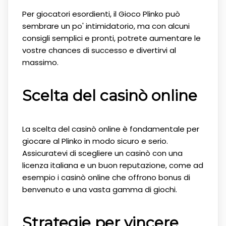
Per giocatori esordienti, il Gioco Plinko può
sembrare un po' intimidatorio, ma con alcuni
consigli semplici e pronti, potrete aumentare le
vostre chances di successo e divertirvi al
massimo.
Scelta del casinò online
La scelta del casinò online è fondamentale per
giocare al Plinko in modo sicuro e serio.
Assicuratevi di scegliere un casinò con una
licenza italiana e un buon reputazione, come ad
esempio i casinò online che offrono bonus di
benvenuto e una vasta gamma di giochi.
Strategie per vincere