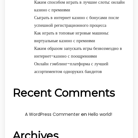
Каким способом играть в лучшие слоты: онлайн
казино с премиями
Сыграть в интернет казино с бонусами после
успешной регистрационного процесса
Как играть в топовые игровые машины:
виртуальные казино с премиями
Каким образом запускать игры безвозмездно в
интернет-казино с поощрениями
Онлайн гэмблинг-платформа с лучшей
ассортиментом одноруких бандитов
Recent Comments
en
A WordPress Commenter
Hello world!
Archives