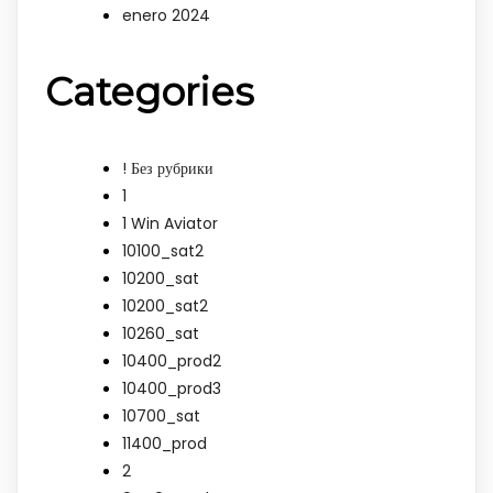
enero 2024
Categories
! Без рубрики
1
1 Win Aviator
10100_sat2
10200_sat
10200_sat2
10260_sat
10400_prod2
10400_prod3
10700_sat
11400_prod
2