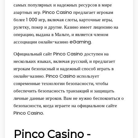
самых популярных и надежных ресурсов в мире
азартных игр. Pinco Casino предлагает игрокам
более 1 000 игр, включая слоты, карточные игры,
рулетку, покер и другие. Казино имеет лицензию на
операцию, выдана в Мальте, и является членом
ассоциации онлайн-казино eGaming.
Официальный сайт Pinco Casino доступен на
нескольких языках, включая русский, и предлагает
игрокам безопасный и надежный способ играть в
онлайн-казино. Pinco Casino использует
современные технологии безопасности, чтобы
обеспечить безопасность транзакций и защищать
личные данные игроков. Вам не нужно беспокоиться о
безопасности, когда играете на официальном сайте
Pinco Casino.
Pinco Casino -