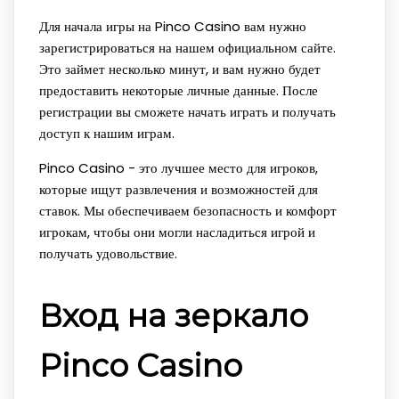
Для начала игры на Pinco Casino вам нужно
зарегистрироваться на нашем официальном сайте.
Это займет несколько минут, и вам нужно будет
предоставить некоторые личные данные. После
регистрации вы сможете начать играть и получать
доступ к нашим играм.
Pinco Casino - это лучшее место для игроков,
которые ищут развлечения и возможностей для
ставок. Мы обеспечиваем безопасность и комфорт
игрокам, чтобы они могли насладиться игрой и
получать удовольствие.
Вход на зеркало
Pinco Casino