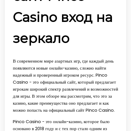
Casino вход на
зеркало
В современном мире азартных игр, где каждый день
появляются новые онлайн-казино, сложно найти
надежный и проверенный игроком ресурс. Pinco
Casino - это официальный сайт, который предлагает
игрокам широкий спектр развлечений и возможностей
для игры. В этом обзоре мы рассмотрим, что это за
казино, какие преимущества оно предлагает и как
можно попасть на официальный сайт Pinco Casino.
Pinco Casino - это онлайн-казино, которое было
основано в 2018 году и с тех пор стало одним из