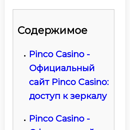
Содержимое
Pinco Casino -
Официальный
сайт Pinco Casino:
доступ к зеркалу
Pinco Casino -