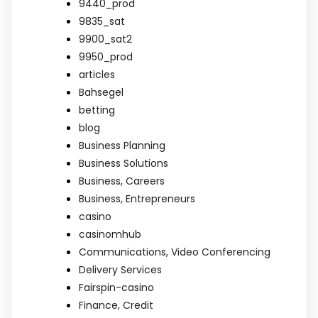
9440_prod
9835_sat
9900_sat2
9950_prod
articles
Bahsegel
betting
blog
Business Planning
Business Solutions
Business, Careers
Business, Entrepreneurs
casino
casinomhub
Communications, Video Conferencing
Delivery Services
Fairspin-casino
Finance, Credit