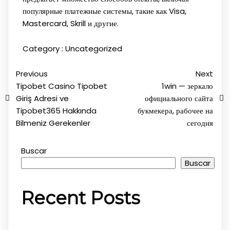
популярные платежные системы, такие как Visa,
Mastercard, Skrill и другие.
Category :
Uncategorized
Previous
Next
Tipobet Casino Tipobet
1win — зеркало
Giriş Adresi ve
официального сайта
Tipobet365 Hakkında
букмекера, рабочее на
Bilmeniz Gerekenler
сегодня
Buscar
Buscar
Recent Posts