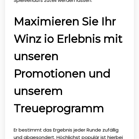
Spielverlaufs zuteil werden lassen.
Maximieren Sie Ihr
Winz io Erlebnis mit
unseren
Promotionen und
unserem
Treueprogramm
Er bestimmt das Ergebnis jeder Runde zufällig
und abgesondert. Höchlichst populär ist hierbei