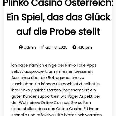
Plinko Casino Österreich:
Ein Spiel, das das Glück
auf die Probe stellt
admin
abril 8, 2025
4:16 pm
Ich habe nämlich einige der Plinko Fake Apps
selbst ausprobiert, um mir einen besseren
Ausschau über die Betrugsmasche zu
zuschieben. So können Sie noch jetzt selbst in
Ihre Plinko Ansicht starten. Insgesamt ist ein
guter Kundensupport ein wichtiger Aspekt bei
der Wahl eines Online Casinos. Sie sollten
sicherstellen, dass das Online Casino EU Ihnen
schnelle und effektive Hilfe bietet. Wir verraten