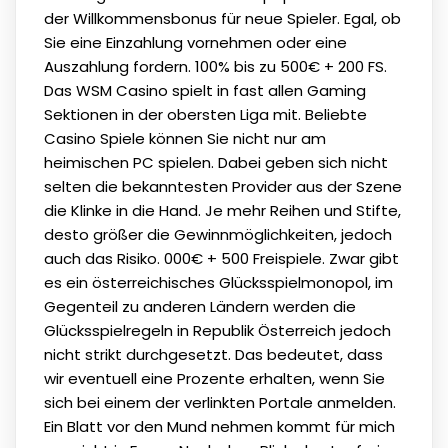
der Willkommensbonus für neue Spieler. Egal, ob
Sie eine Einzahlung vornehmen oder eine
Auszahlung fordern. 100% bis zu 500€ + 200 FS.
Das WSM Casino spielt in fast allen Gaming
Sektionen in der obersten Liga mit. Beliebte
Casino Spiele können Sie nicht nur am
heimischen PC spielen. Dabei geben sich nicht
selten die bekanntesten Provider aus der Szene
die Klinke in die Hand. Je mehr Reihen und Stifte,
desto größer die Gewinnmöglichkeiten, jedoch
auch das Risiko. 000€ + 500 Freispiele. Zwar gibt
es ein österreichisches Glücksspielmonopol, im
Gegenteil zu anderen Ländern werden die
Glücksspielregeln in Republik Österreich jedoch
nicht strikt durchgesetzt. Das bedeutet, dass
wir eventuell eine Prozente erhalten, wenn Sie
sich bei einem der verlinkten Portale anmelden.
Ein Blatt vor den Mund nehmen kommt für mich