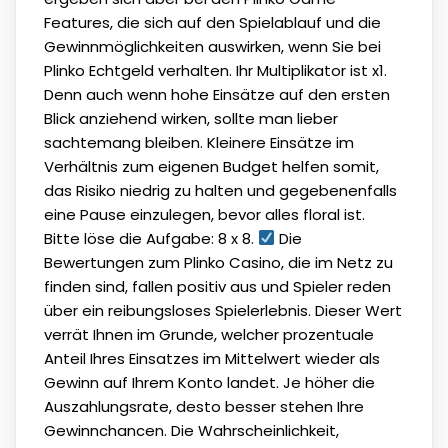
Features, die sich auf den Spielablauf und die
Gewinnmöglichkeiten auswirken, wenn Sie bei
Plinko Echtgeld verhalten. Ihr Multiplikator ist x1.
Denn auch wenn hohe Einsätze auf den ersten
Blick anziehend wirken, sollte man lieber
sachtemang bleiben. Kleinere Einsätze im
Verhältnis zum eigenen Budget helfen somit,
das Risiko niedrig zu halten und gegebenenfalls
eine Pause einzulegen, bevor alles floral ist.
Bitte löse die Aufgabe: 8 x 8.
Die
Bewertungen zum Plinko Casino, die im Netz zu
finden sind, fallen positiv aus und Spieler reden
über ein reibungsloses Spielerlebnis. Dieser Wert
verrät Ihnen im Grunde, welcher prozentuale
Anteil Ihres Einsatzes im Mittelwert wieder als
Gewinn auf Ihrem Konto landet. Je höher die
Auszahlungsrate, desto besser stehen Ihre
Gewinnchancen. Die Wahrscheinlichkeit,