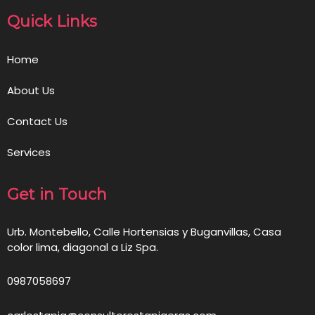
Quick Links
Home
About Us
Contact Us
Services
Get in Touch
Urb. Montebello, Calle Hortensias y Buganvillas, Casa
color lima, diagonal a Liz Spa.
0987058697