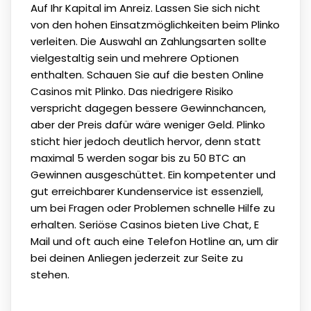
Auf Ihr Kapital im Anreiz. Lassen Sie sich nicht
von den hohen Einsatzmöglichkeiten beim Plinko
verleiten. Die Auswahl an Zahlungsarten sollte
vielgestaltig sein und mehrere Optionen
enthalten. Schauen Sie auf die besten Online
Casinos mit Plinko. Das niedrigere Risiko
verspricht dagegen bessere Gewinnchancen,
aber der Preis dafür wäre weniger Geld. Plinko
sticht hier jedoch deutlich hervor, denn statt
maximal 5 werden sogar bis zu 50 BTC an
Gewinnen ausgeschüttet. Ein kompetenter und
gut erreichbarer Kundenservice ist essenziell,
um bei Fragen oder Problemen schnelle Hilfe zu
erhalten. Seriöse Casinos bieten Live Chat, E
Mail und oft auch eine Telefon Hotline an, um dir
bei deinen Anliegen jederzeit zur Seite zu
stehen.