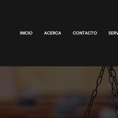
INICIO
ACERCA
CONTACTO
SERV