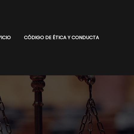
ICIO
CÓDIGO DE ÉTICA Y CONDUCTA