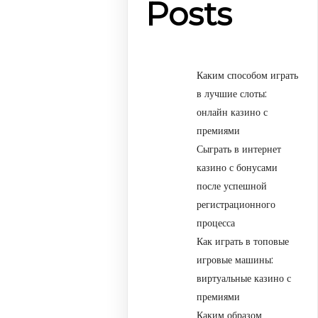
Posts
Каким способом играть
в лучшие слоты:
онлайн казино с
премиями
Сыграть в интернет
казино с бонусами
после успешной
регистрационного
процесса
Как играть в топовые
игровые машины:
виртуальные казино с
премиями
Каким образом