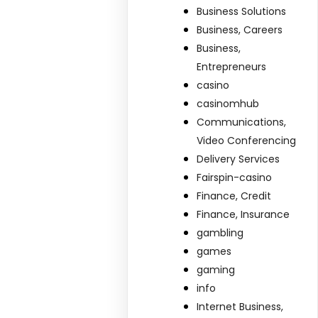
Business Solutions
Business, Careers
Business,
Entrepreneurs
casino
casinomhub
Communications,
Video Conferencing
Delivery Services
Fairspin-casino
Finance, Credit
Finance, Insurance
gambling
games
gaming
info
Internet Business,