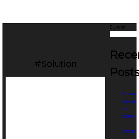
Buscar
Rece
#Solution
Post
Каким
способ
ом
играть
в
лучши
е