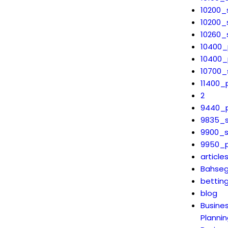
10200_
10200_
10260_
10400_
10400_
10700_
11400_
2
9440_
9835_
9900_s
9950_
article
Bahseg
bettin
blog
Busine
Plannin