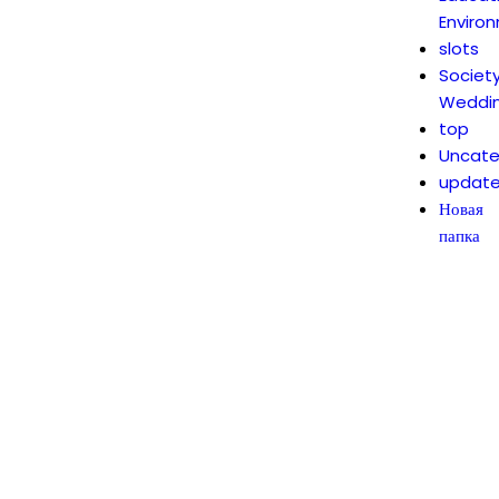
Enviro
slots
Society
Weddi
top
Uncate
updat
Новая
папка