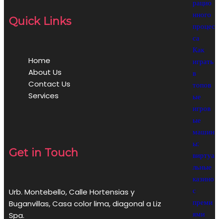
рацио
нного
Quick Links
процес
са
Как
Home
играть
About Us
в
Contact Us
топов
Services
ые
игров
ые
машин
ы:
Get in Touch
виртуа
льные
казино
с
Urb. Montebello, Calle Hortensias y
преми
Buganvillas, Casa color lima, diagonal a Liz
ями
Spa.