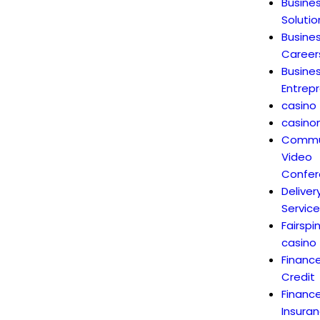
Busine
Solutio
Busines
Career
Busines
Entrep
casino
casin
Commun
Video
Confer
Deliver
Service
Fairspi
casino
Finance
Credit
Finance
Insura