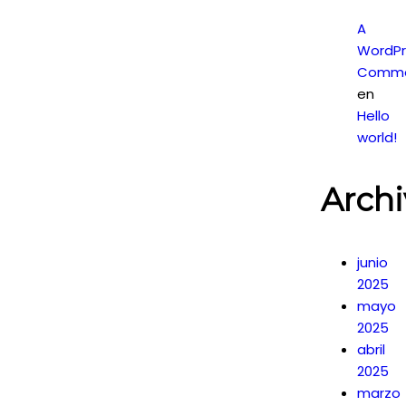
A
WordPr
Comme
en
Hello
world!
Archi
junio
2025
mayo
2025
abril
2025
marzo