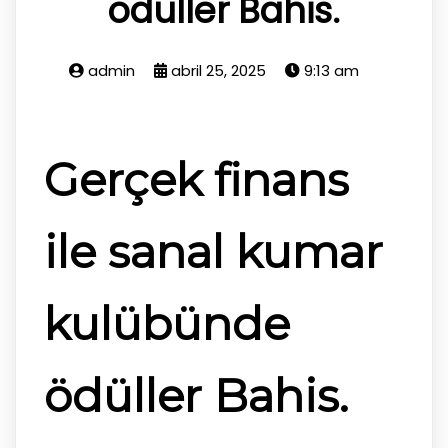
ödüller Bahis.
admin
abril 25, 2025
9:13 am
Gerçek finans
ile sanal kumar
kulübünde
ödüller Bahis.