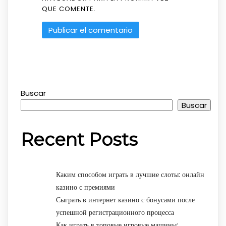
QUE COMENTE.
Buscar
Buscar
Recent Posts
Каким способом играть в лучшие слоты: онлайн
казино с премиями
Сыграть в интернет казино с бонусами после
успешной регистрационного процесса
Как играть в топовые игровые машины: