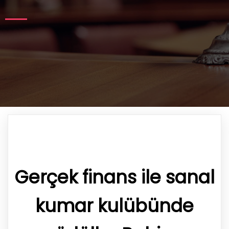
Gerçek finans ile sanal
kumar kulübünde