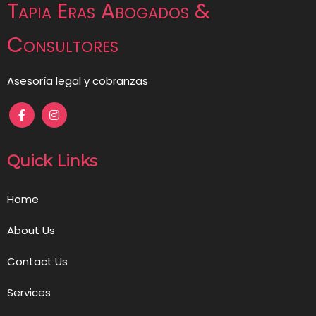
Tapia Eras Abogados &
Consultores
Asesoría legal y cobranzas
Quick Links
Home
About Us
Contact Us
Services