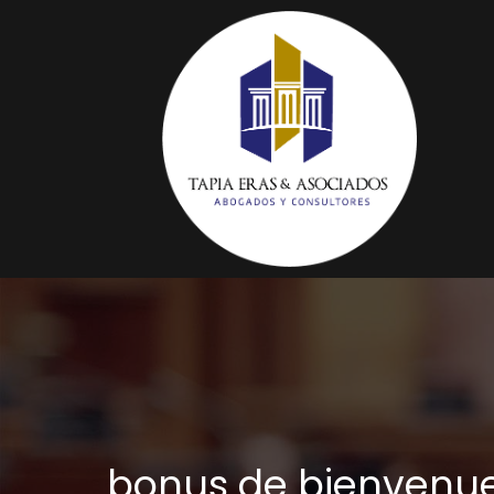
bonus de bienvenue