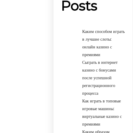
Posts
Каким способом играть
в лучшие слоты:
онлайн казино с
премиями
Сыграть в интернет
казино с бонусами
после успешной
регистрационного
процесса
Как играть в топовые
игровые машины:
виртуальные казино с
премиями
Каким образом