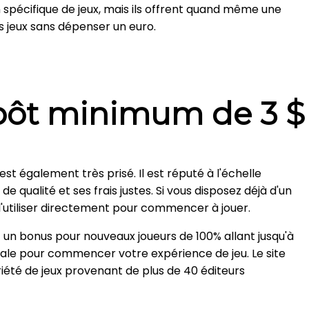
n spécifique de jeux, mais ils offrent quand même une
s jeux sans dépenser un euro.
pôt minimum de 3 $
est également très prisé. Il est réputé à l'échelle
e qualité et ses frais justes. Si vous disposez déjà d'un
 l'utiliser directement pour commencer à jouer.
 un bonus pour nouveaux joueurs de 100% allant jusqu'à
déale pour commencer votre expérience de jeu. Le site
iété de jeux provenant de plus de 40 éditeurs