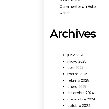
A WordPress
en
Commenter
Hello
world!
Archives
junio 2025
mayo 2025
abril 2025
marzo 2025
febrero 2025
enero 2025
diciembre 2024
noviembre 2024
octubre 2024