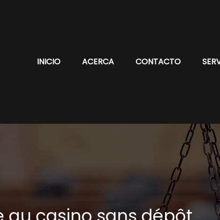
INICIO
ACERCA
CONTACTO
SERV
 au casino sans dépôt