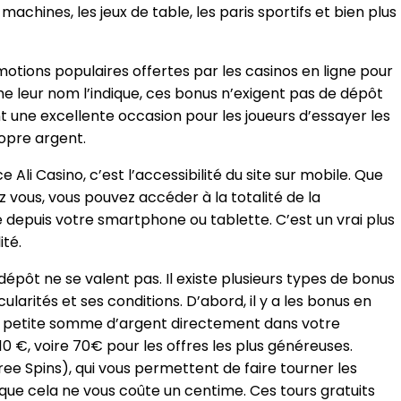
 machines, les jeux de table, les paris sportifs et bien plus
otions populaires offertes par les casinos en ligne pour
mme leur nom l’indique, ces bonus n’exigent pas de dépôt
ent une excellente occasion pour les joueurs d’essayer les
ropre argent.
e Ali Casino, c’est l’accessibilité du site sur mobile. Que
vous, vous pouvez accéder à la totalité de la
é depuis votre smartphone ou tablette. C’est un vrai plus
ité.
dépôt ne se valent pas. Il existe plusieurs types de bonus
larités et ses conditions. D’abord, il y a les bonus en
ne petite somme d’argent directement dans votre
0 €, voire 70€ pour les offres les plus généreuses.
u Free Spins), qui vous permettent de faire tourner les
que cela ne vous coûte un centime. Ces tours gratuits