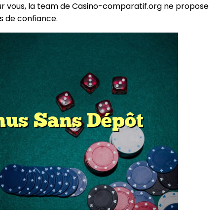
ur vous, la team de Casino-comparatif.org ne propose
es de confiance.