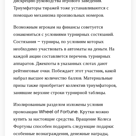
дискрецию руководства игрового заведения.
Триумфаторы тиражей тоже устанавливаются с
помощью механизма произвольных номеров.
Возможным игрокам на финансы советуется
ознакомиться с условиями турнирных состязаний.
Состязания – турниры, по условиям которых
необходимо участвовать в автоматы на деньги. На
каждой акции составляется перечень турнирных
аппаратов. Джекпоты в указанных слотах дают
рейтинговые очки. Побеждает этот участник, какой
набрал высшее количество баллов. Материальные
призы также приобретает коллектив триумфаторов,
занявшие верхние строки турнирной таблицы.
Изолированным разделом изложены условия
промоакции Wheel of Fortune. Крутки можно
купить за настоящие средства. Вращение Колеса
Фортуны способен подарить следующие подарки:
особенные вознаграждения, денежные награды,