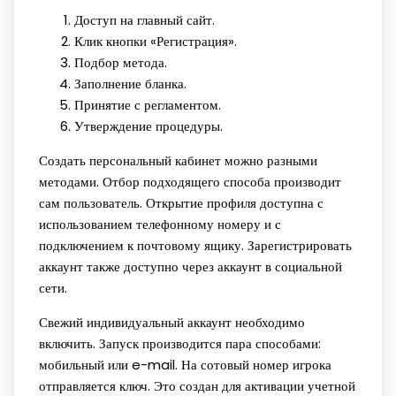
Доступ на главный сайт.
Клик кнопки «Регистрация».
Подбор метода.
Заполнение бланка.
Принятие с регламентом.
Утверждение процедуры.
Создать персональный кабинет можно разными
методами. Отбор подходящего способа производит
сам пользователь. Открытие профиля доступна с
использованием телефонному номеру и с
подключением к почтовому ящику. Зарегистрировать
аккаунт также доступно через аккаунт в социальной
сети.
Свежий индивидуальный аккаунт необходимо
включить. Запуск производится пара способами:
мобильный или e-mail. На сотовый номер игрока
отправляется ключ. Это создан для активации учетной