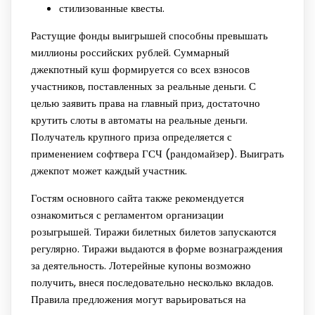
стилизованные квесты.
Растущие фонды выигрышей способны превышать
миллионы российских рублей. Суммарный
джекпотный куш формируется со всех взносов
участников, поставленных за реальные деньги. С
целью заявить права на главный приз, достаточно
крутить слоты в автоматы на реальные деньги.
Получатель крупного приза определяется с
применением софтвера ГСЧ (рандомайзер). Выиграть
джекпот может каждый участник.
Гостям основного сайта также рекомендуется
ознакомиться с регламентом организации
розыгрышей. Тиражи билетных билетов запускаются
регулярно. Тиражи выдаются в форме вознаграждения
за деятельность. Лотерейные купоны возможно
получить, внеся последовательно несколько вкладов.
Правила предложения могут варьироваться на