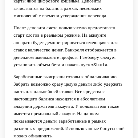
карты либо цифрового кошелька. Депозиты
зачисляются на баланс в рамках нескольких
мигновений с времени утверждения перевода.
После депозита счета пользователю предоставлен
старт слотов в реальном режиме. На аккаунте
аппарата будет демонстрироваться имеющаяся для
ставок количество денег. Банкролл отображается в
денежном эквиваленте профиля. Гэмблеру следует
установить объем бета и нажать пуск «Start».
Заработанные выигрыши готовы к обналичиванию.
Забрать возможно сразу целую деньги либо удержать
часть для дальнейшей ставки. Все средства с
настоящего баланса находятся в абсолютном
владении держателя аккаунта. У пользователя также
имеется премиальный аккаунт. На данном
показываются деньги, заработанные в рамках
различных предложений. Использованные бонусы ещё
можно обналичить.