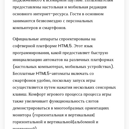
предоставлены настольная и мобильная редакция
основного интернет-ресурса. Гости в основном
занимаются безвозмездно с персональных
компьютеров и смартфонов.
Официальные аппараты спроектированы на
софтверной платформе HTML5. Этот язык
программирования, какой предоставляет быструю
инициализацию автоматов на различных платформах
(настольных компьютерах, мобильных устройствах).
Бесплатные HTML5-автоматы включать со
смартфонов удобно, поскольку запуск игры
осуществляется путем нажатия нескольких сенсорных
клавиш. Комфорт игрового процесса процесса игры
также увеличивает функциональность слотов
демонстрироваться в многообразных ориентациях
монитора (горизонтальная и вертикальная|
горизонтальной и вертикальной|альбомной и
портретной).