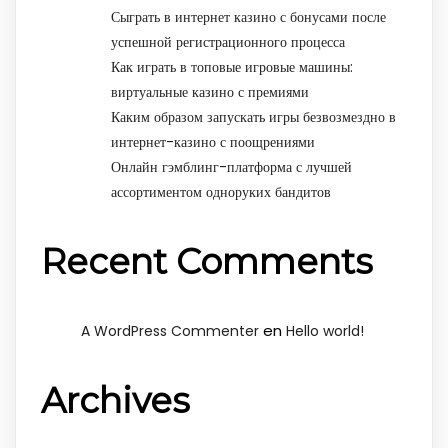
Сыграть в интернет казино с бонусами после
успешной регистрационного процесса
Как играть в топовые игровые машины:
виртуальные казино с премиями
Каким образом запускать игры безвозмездно в
интернет-казино с поощрениями
Онлайн гэмблинг-платформа с лучшей
ассортиментом одноруких бандитов
Recent Comments
en
A WordPress Commenter
Hello world!
Archives