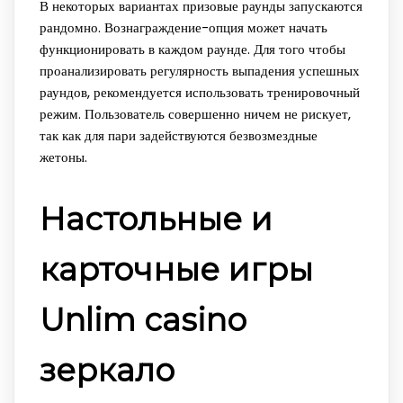
В некоторых вариантах призовые раунды запускаются
рандомно. Вознаграждение-опция может начать
функционировать в каждом раунде. Для того чтобы
проанализировать регулярность выпадения успешных
раундов, рекомендуется использовать тренировочный
режим. Пользователь совершенно ничем не рискует,
так как для пари задействуются безвозмездные
жетоны.
Настольные и
карточные игры
Unlim casino
зеркало