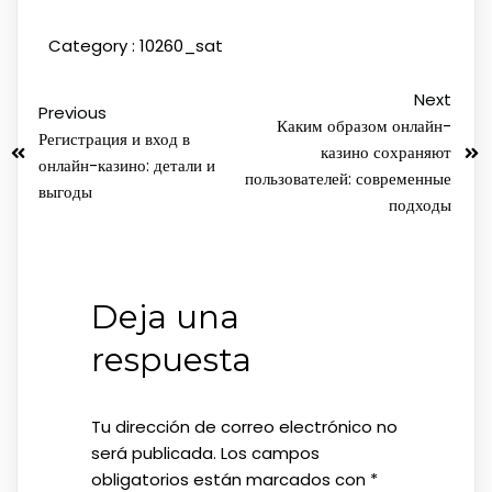
Category :
10260_sat
Next
Previous
Каким образом онлайн-
Регистрация и вход в
казино сохраняют
онлайн-казино: детали и
пользователей: современные
выгоды
подходы
Deja una
respuesta
Tu dirección de correo electrónico no
será publicada.
Los campos
obligatorios están marcados con
*