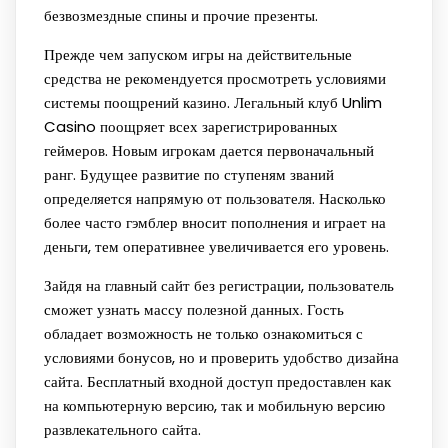
безвозмездные спины и прочие презенты.
Прежде чем запуском игры на действительные
средства не рекомендуется просмотреть условиями
системы поощрений казино. Легальный клуб Unlim
Casino поощряет всех зарегистрированных
геймеров. Новым игрокам дается первоначальный
ранг. Будущее развитие по ступеням званий
определяется напрямую от пользователя. Насколько
более часто гэмблер вносит пополнения и играет на
деньги, тем оперативнее увеличивается его уровень.
Зайдя на главный сайт без регистрации, пользователь
сможет узнать массу полезной данных. Гость
обладает возможность не только ознакомиться с
условиями бонусов, но и проверить удобство дизайна
сайта. Бесплатный входной доступ предоставлен как
на компьютерную версию, так и мобильную версию
развлекательного сайта.