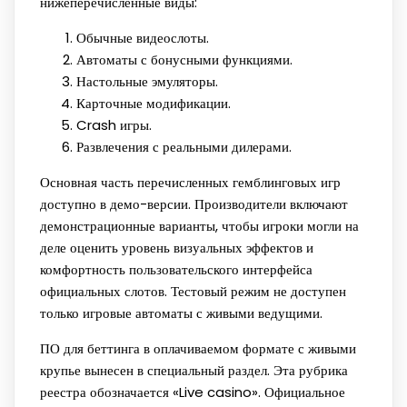
нижеперечисленные виды:
Обычные видеослоты.
Автоматы с бонусными функциями.
Настольные эмуляторы.
Карточные модификации.
Crash игры.
Развлечения с реальными дилерами.
Основная часть перечисленных гемблинговых игр
доступно в демо-версии. Производители включают
демонстрационные варианты, чтобы игроки могли на
деле оценить уровень визуальных эффектов и
комфортность пользовательского интерфейса
официальных слотов. Тестовый режим не доступен
только игровые автоматы с живыми ведущими.
ПО для беттинга в оплачиваемом формате с живыми
крупье вынесен в специальный раздел. Эта рубрика
реестра обозначается «Live casino». Официальное