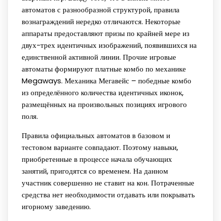
автоматов с разнообразной структурой, правила
вознаграждений нередко отличаются. Некоторые
аппараты предоставляют призы по крайней мере из
двух-трех идентичных изображений, появившихся на
единственной активной линии. Прочие игровые
автоматы формируют платные комбо по механике
Megaways. Механика Мегавейс – победные комбо
из определённого количества идентичных иконок,
размещённых на произвольных позициях игрового
поля.
Правила официальных автоматов в базовом и
тестовом варианте совпадают. Поэтому навыки,
приобретенные в процессе начала обучающих
занятий, пригодятся со временем. На данном
участник совершенно не ставит на кон. Потраченные
средства нет необходимости отдавать или покрывать
игорному заведению.