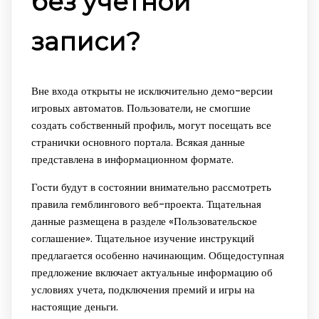
без учетной
записи?
Вне входа открыты не исключительно демо-версии
игровых автоматов. Пользователи, не смогшие
создать собственный профиль, могут посещать все
странички основного портала. Всякая данные
представлена в информационном формате.
Гости будут в состоянии внимательно рассмотреть
правила гемблингового веб-проекта. Тщательная
данные размещена в разделе «Пользовательское
соглашение». Тщательное изучение инструкций
предлагается особенно начинающим. Общедоступная
предложение включает актуальные информацию об
условиях учета, подключения премий и игры на
настоящие деньги.