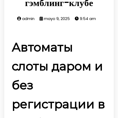
гэмблинг-клубе
admin
mayo 9, 2025
9:54 am
Автоматы
слоты даром и
без
регистрации в