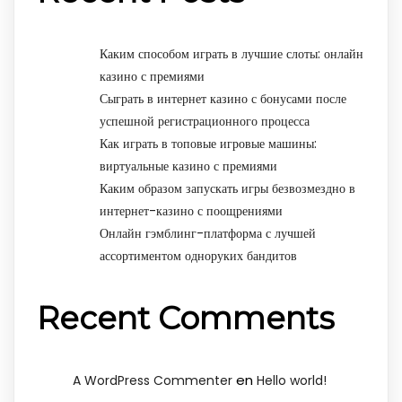
Каким способом играть в лучшие слоты: онлайн
казино с премиями
Сыграть в интернет казино с бонусами после
успешной регистрационного процесса
Как играть в топовые игровые машины:
виртуальные казино с премиями
Каким образом запускать игры безвозмездно в
интернет-казино с поощрениями
Онлайн гэмблинг-платформа с лучшей
ассортиментом одноруких бандитов
Recent Comments
en
A WordPress Commenter
Hello world!