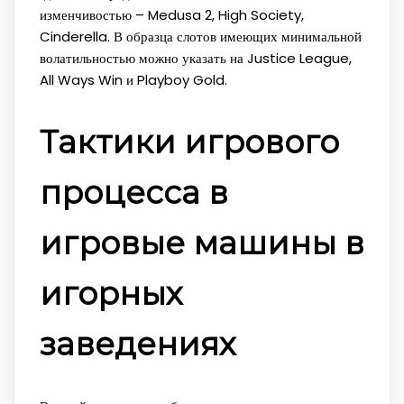
изменчивостью – Medusa 2, High Society,
Cinderella. В образца слотов имеющих минимальной
волатильностью можно указать на Justice League,
All Ways Win и Playboy Gold.
Тактики игрового
процесса в
игровые машины в
игорных
заведениях