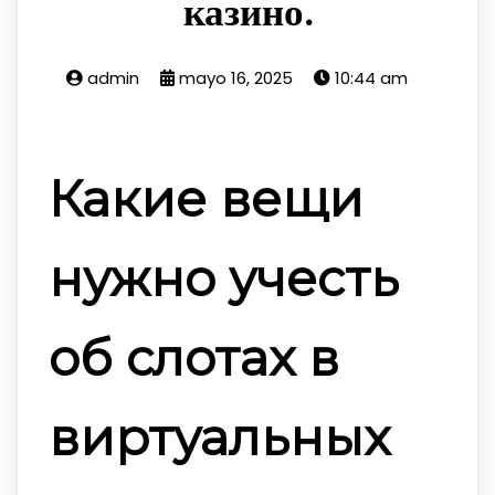
казино.
admin
mayo 16, 2025
10:44 am
Какие вещи
нужно учесть
об слотах в
виртуальных