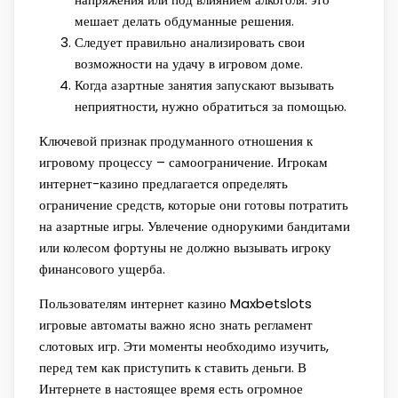
мешает делать обдуманные решения.
Следует правильно анализировать свои
возможности на удачу в игровом доме.
Когда азартные занятия запускают вызывать
неприятности, нужно обратиться за помощью.
Ключевой признак продуманного отношения к
игровому процессу – самоограничение. Игрокам
интернет-казино предлагается определять
ограничение средств, которые они готовы потратить
на азартные игры. Увлечение однорукими бандитами
или колесом фортуны не должно вызывать игроку
финансового ущерба.
Пользователям интернет казино Maxbetslots
игровые автоматы важно ясно знать регламент
слотовых игр. Эти моменты необходимо изучить,
перед тем как приступить к ставить деньги. В
Интернете в настоящее время есть огромное