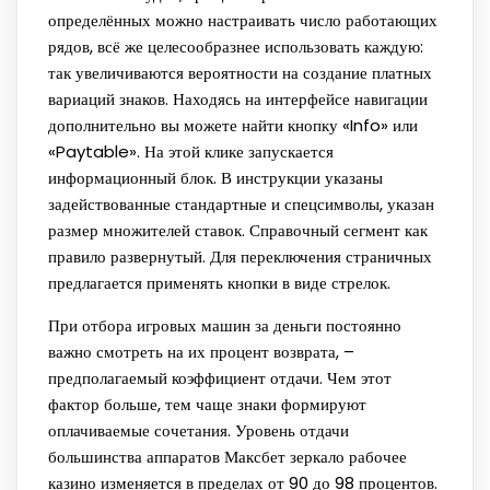
определённых можно настраивать число работающих
рядов, всё же целесообразнее использовать каждую:
так увеличиваются вероятности на создание платных
вариаций знаков. Находясь на интерфейсе навигации
дополнительно вы можете найти кнопку «Info» или
«Paytable». На этой клике запускается
информационный блок. В инструкции указаны
задействованные стандартные и спецсимволы, указан
размер множителей ставок. Справочный сегмент как
правило развернутый. Для переключения страничных
предлагается применять кнопки в виде стрелок.
При отбора игровых машин за деньги постоянно
важно смотреть на их процент возврата, –
предполагаемый коэффициент отдачи. Чем этот
фактор больше, тем чаще знаки формируют
оплачиваемые сочетания. Уровень отдачи
большинства аппаратов Максбет зеркало рабочее
казино изменяется в пределах от 90 до 98 процентов.