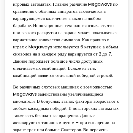
игровых автоматах. Главное различие Megaways по
сравнению с обычных аппаратов заключается в
варьирующемся количестве знаков на любом
барабане. Инновационная технология означает, что
при всякого раскрутки на экране может показываться
вариативное количество символов. Как правило в
играх с Megaways используется 6 катушек, а объем
символов на в каждом ряду варьируется от 2 до 7.
Данное порождает большое число доступных
оплачиваемых комбинаций. Всякое из этих
комбинаций является отдельной победной строкой.
Во различных слотовых машинах с возможностью
Megaways задействованы увеличивающиеся
множители. В бонусных этапах факторы возрастают с
любым каскадным победой. В новаторских автоматах
также есть бесплатные вращения. Данные
активируются типичным путем – при выпадении на
экране трех или больше Скаттеров. Во перечень