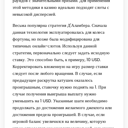
раундов с значительными призами. Для применения
этой методики в казино идеально подходят слоты с
невысокой дисперсией.
Весьма популярна стратегия Д'Аламбера. Сначала
данная технология эксплуатировалась для колеса
фортуны, но позже была модифицирована для
типичных онлайн-слотов. Используя данной
стратегии, первоначально следует задать исходную
ставку. Это способно быть, к примеру, 10 USD.
Корректировать вложенную на игру размер ставки
следует после любого вращения. В случае, если
предыдущее раскрутка катушек оказалось
проигрышным, ставочку нужно поднять на 1. При
случае получения выигрыша выплату нужно
уменьшить на 1 USD. Указанные шаги необходимо
продолжать до достижения желаемого джекпота или
достижения предела проигрышей. В случае, если
игровой баланс увеличился на величину, которую