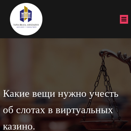
Какие вещи нужно учесть
об слотах в виртуальных
казино.