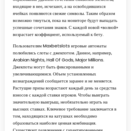
входящие в нее, исчезают, а на освободившихся
ячейках появляются свежие символы. Таким образом
возможно тянуться, пока на мониторе будут выпадать
успешные сочетания знаков. С каждой новой «волной»
возрастает коэффициент, используемый к бету.
Пользователям Maxbetslots игровые автоматы
полюбились слоты с джекпотом. Данное, например,
Arabian Nights, Hall Of Gods, Major Millions.
Джекпоты могут быть фиксированными и
увеличивающимися. Объем установленных
вознаграждений сообщается заранее и не меняется.
Растущие призы возрастают каждый день за средства
взносов с каждой ставки игроков. Чтобы выиграть
значительную выигрыш, необязательно играть на
высоких ставках. Ключевое требование заключается в
том, находящихся на катушках необходимо
образоваться наиболее ценная комбинация.
Существуют развлечения с гарантированными