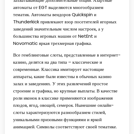
захватывающие дополнительные опции. Азартные
автоматы от EGT выделяются многообразием
тематик. Автоматы вендоров Quickspin и
Thunderkick привлекают взор посетителей игорных
заведений значительным числом настроек, а у
большинства игровых машин от NetEnt и
Novomatic яркая трехмерная графика.
Все гемблинговые слоты, представленные в интернет-
казино, делятся на два типа – классические и
современные. Классика имитирует настоящие
аппараты, какие были известны в обычных казино
залах и заведениях. У этих развлечений простое
строение и графика, но крупные выплаты. В качестве
роли иконок в классике применяются изображения
плодов, ягод, овощей, семерок. Нынешние онлайн-
слоты характеризуются разнообразием стилей,
уникальными призовыми функциями и яркой
анимацией. Символы соответствуют своей тематике.