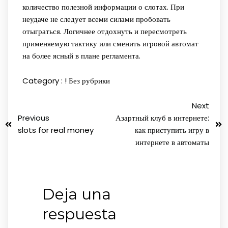
количество полезной информации о слотах. При
неудаче не следует всеми силами пробовать
отыграться. Логичнее отдохнуть и пересмотреть
применяемую тактику или сменить игровой автомат
на более ясный в плане регламента.
Category :
! Без рубрики
Next
Previous
Азартный клуб в интернете:
slots for real money
как приступить игру в
интернете в автоматы
Deja una
respuesta