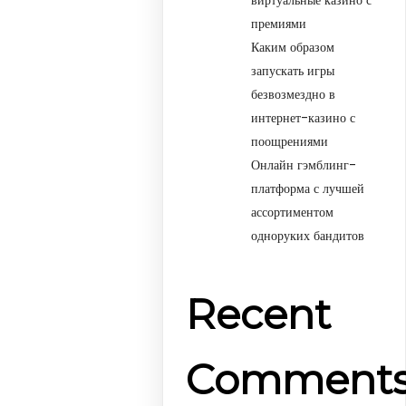
виртуальные казино с
премиями
Каким образом
запускать игры
безвозмездно в
интернет-казино с
поощрениями
Онлайн гэмблинг-
платформа с лучшей
ассортиментом
одноруких бандитов
Recent
Comment