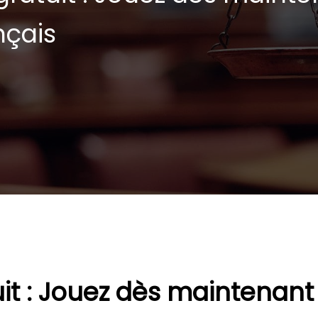
nçais
uit : Jouez dès maintenant