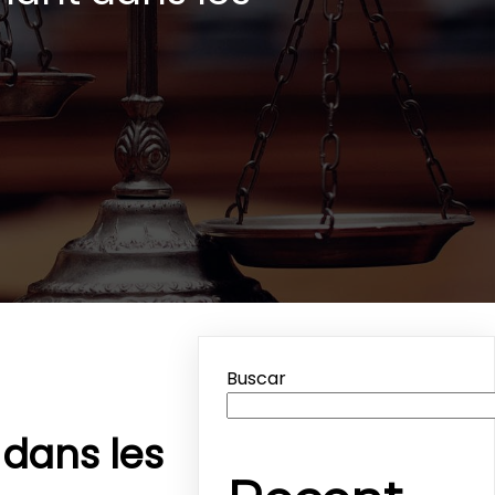
Buscar
 dans les