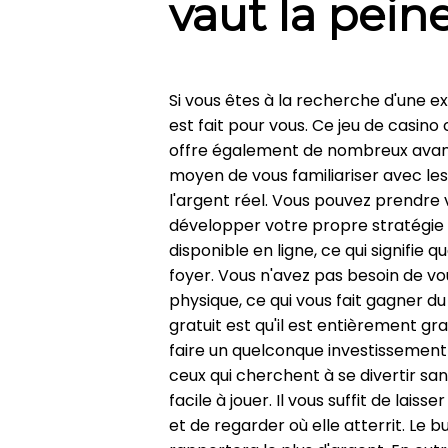
vaut la pein
Si vous êtes à la recherche d'une e
est fait pour vous. Ce jeu de casino
offre également de nombreux avanta
moyen de vous familiariser avec les 
l'argent réel. Vous pouvez prendre
développer votre propre stratégie s
disponible en ligne, ce qui signifie
foyer. Vous n'avez pas besoin de vo
physique, ce qui vous fait gagner d
gratuit est qu'il est entièrement gr
faire un quelconque investissement p
ceux qui cherchent à se divertir sa
facile à jouer. Il vous suffit de lai
et de regarder où elle atterrit. Le bu