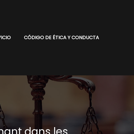
ICIO
CÓDIGO DE ÉTICA Y CONDUCTA
enant dans les