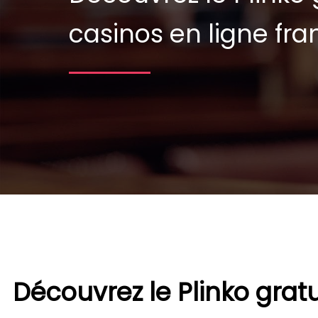
casinos en ligne fra
Découvrez le Plinko grat