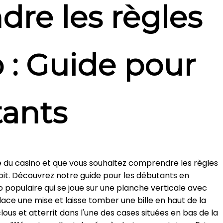
re les règles
 : Guide pour
tants
 du casino et que vous souhaitez comprendre les règles
roit. Découvrez notre guide pour les débutants en
ino populaire qui se joue sur une planche verticale avec
 place une mise et laisse tomber une bille en haut de la
 clous et atterrit dans l'une des cases situées en bas de la