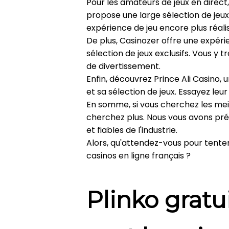
Pour les amateurs de jeux en direct, 
propose une large sélection de jeux 
expérience de jeu encore plus réali
De plus, Casinozer offre une expéri
sélection de jeux exclusifs. Vous y
de divertissement.
Enfin, découvrez Prince Ali Casino, 
et sa sélection de jeux. Essayez leu
En somme, si vous cherchez les meill
cherchez plus. Nous vous avons pré
et fiables de l'industrie.
Alors, qu'attendez-vous pour tente
casinos en ligne français ?
Plinko gratu