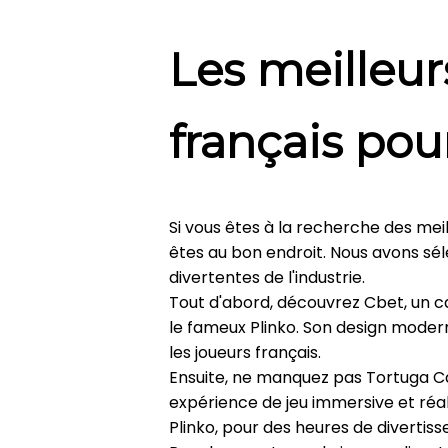
Les meilleur
français pou
Si vous êtes à la recherche des meil
êtes au bon endroit. Nous avons sél
divertentes de l'industrie.
Tout d'abord, découvrez Cbet, un c
le fameux Plinko. Son design moderne
les joueurs français.
Ensuite, ne manquez pas Tortuga Ca
expérience de jeu immersive et réal
Plinko, pour des heures de divertis