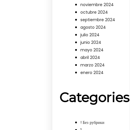
noviembre 2024
octubre 2024
septiembre 2024
agosto 2024
julio 2024
junio 2024
mayo 2024
abril 2024
marzo 2024
enero 2024
Categories
! Без рубрики