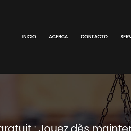
INICIO
ACERCA
CONTACTO
SERV
gratuit : Jouez dès maint