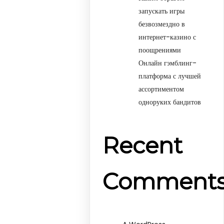
запускать игры
безвозмездно в
интернет-казино с
поощрениями
Онлайн гэмблинг-
платформа с лучшей
ассортиментом
одноруких бандитов
Recent
Comment