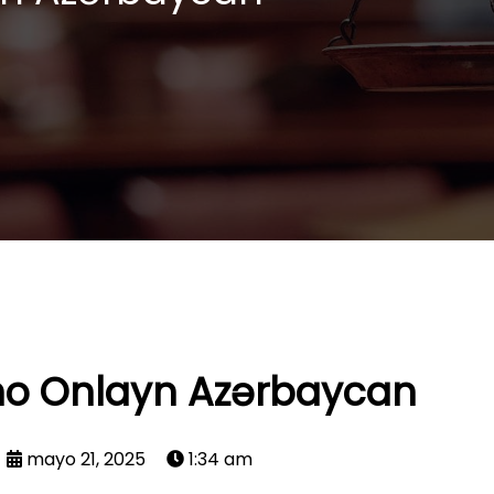
no Onlayn Azərbaycan
mayo 21, 2025
1:34 am