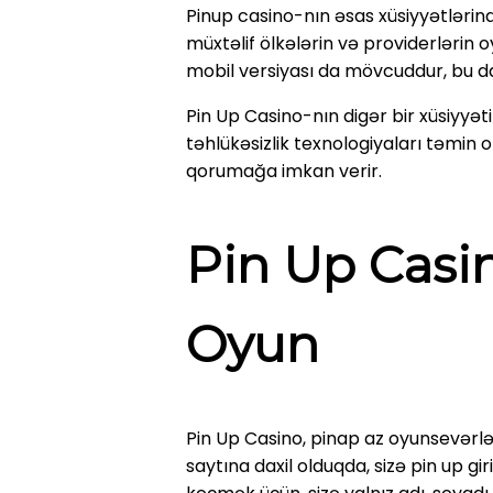
Pinup casino-nın əsas xüsiyyətlərind
müxtəlif ölkələrin və providerlərin 
mobil versiyası da mövcuddur, bu d
Pin Up Casino-nın digər bir xüsiyyəti
təhlükəsizlik texnologiyaları təmin o
qorumağa imkan verir.
Pin Up Casi
Oyun
Pin Up Casino, pinap az oyunsevərlə
saytına daxil olduqda, sizə pin up gi