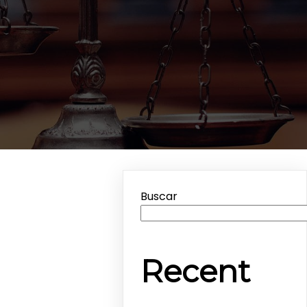
Buscar
Recent