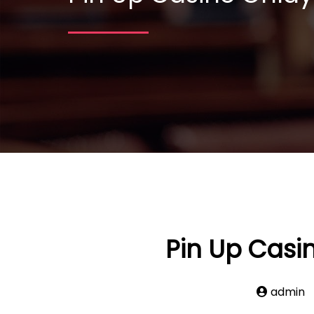
Pin Up Casi
admin