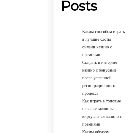
Posts
Каким способом играть
в лучшие слоты:
онлайн казино с
премиями
Сыграть в интернет
казино с бонусами
после успешной
регистрационного
процесса
Как играть в топовые
игровые машины:
виртуальные казино с
премиями
Каким образом