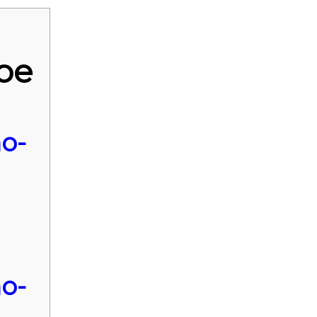
ое
no-
no-