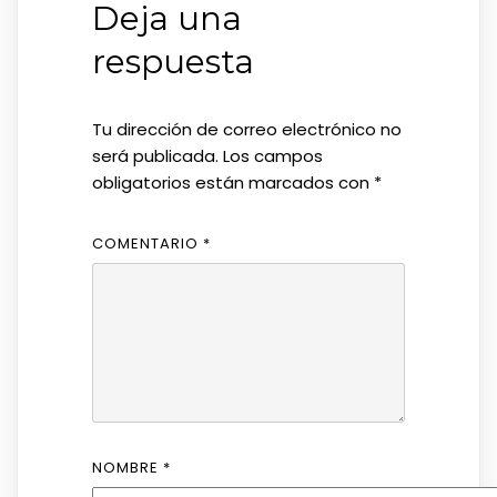
Deja una
respuesta
Tu dirección de correo electrónico no
será publicada.
Los campos
obligatorios están marcados con
*
COMENTARIO
*
NOMBRE
*