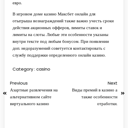
евро.
В игровом доме казино Максбет онлайн для
отыгрыша вознаграждений также важно учесть сроки
действия акционных офферов, лимиты ставок и
лимиты на слоты. Любые эти особенности указаны
внутри тексте под любым бонусом. При появлении
доп. недоразумений советуется контактировать с
службу поддержки определенного онлайн казино.
Category :
casino
Previous
Next
Азартные развлечения на
Виды премий в казино а
альтернативном сайте
также особенности
виртуального казино
отработки.