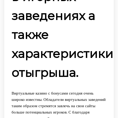
заведениях а
также
характеристики
отыгрыша.
Виртуальные казино с бонусами сегодня очень
широко известны. Обладатели виртуальных заведений
таким образом стремятся завлечь на свои сайты
больше потенциальных игроков. С благодаря