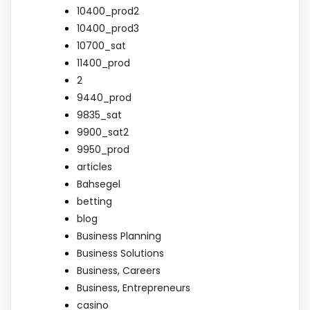
10400_prod2
10400_prod3
10700_sat
11400_prod
2
9440_prod
9835_sat
9900_sat2
9950_prod
articles
Bahsegel
betting
blog
Business Planning
Business Solutions
Business, Careers
Business, Entrepreneurs
casino