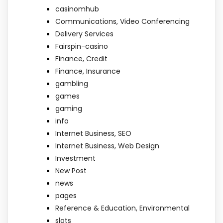
casinomhub
Communications, Video Conferencing
Delivery Services
Fairspin-casino
Finance, Credit
Finance, Insurance
gambling
games
gaming
info
Internet Business, SEO
Internet Business, Web Design
Investment
New Post
news
pages
Reference & Education, Environmental
slots