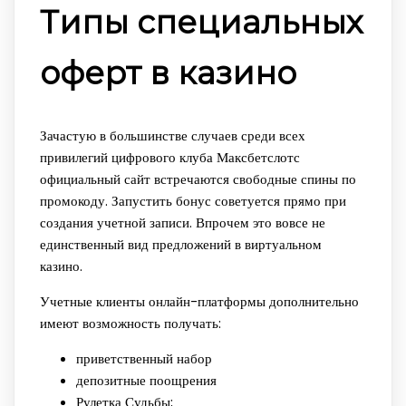
Типы специальных
оферт в казино
Зачастую в большинстве случаев среди всех
привилегий цифрового клуба Максбетслотс
официальный сайт встречаются свободные спины по
промокоду. Запустить бонус советуется прямо при
создания учетной записи. Впрочем это вовсе не
единственный вид предложений в виртуальном
казино.
Учетные клиенты онлайн-платформы дополнительно
имеют возможность получать:
приветственный набор
депозитные поощрения
Рулетка Судьбы;