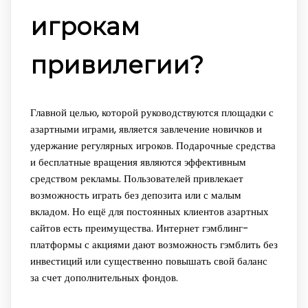
игрокам
привилегии?
Главной целью, которой руководствуются площадки с
азартными играми, является завлечение новичков и
удержание регулярных игроков. Подарочные средства
и бесплатные вращения являются эффективным
средством рекламы. Пользователей привлекает
возможность играть без депозита или с малым
вкладом. Но ещё для постоянных клиентов азартных
сайтов есть преимущества. Интернет гэмблинг-
платформы с акциями дают возможность гэмблить без
инвестиций или существенно повышать свой баланс
за счет дополнительных фондов.